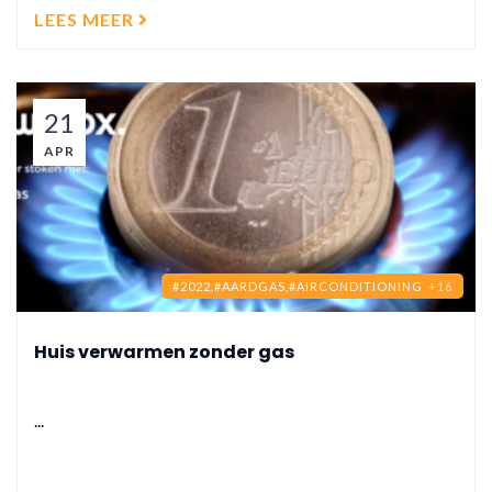
LEES MEER
21
APR
#2022,
#AARDGAS,
#AIRCONDITIONING
+16
Huis verwarmen zonder gas
...