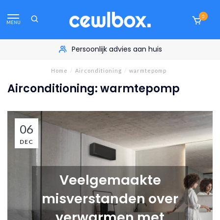
0
MENU
Persoonlijk advies aan huis
Home
/
Airconditioning
/
warmtepomp
Airconditioning: warmtepomp
06
DEC
Veelgemaakte
misverstanden over
verwarmen met