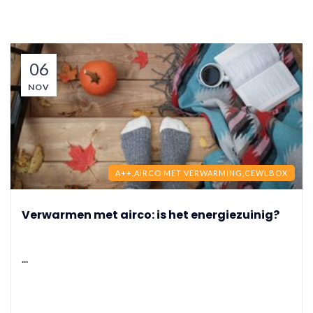
06
NOV
A++,
AIRCO MET VERWARMING,
CEWLBOX
Verwarmen met airco: is het energiezuinig?
...