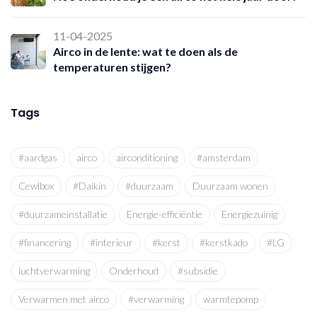
11-04-2025
Airco in de lente: wat te doen als de
temperaturen stijgen?
Tags
#aardgas
airco
airconditioning
#amsterdam
Cewlbox
#Daikin
#duurzaam
Duurzaam wonen
#duurzameinstallatie
Energie-efficiëntie
Energiezuinig
#financering
#interieur
#kerst
#kerstkado
#LG
luchtverwarming
Onderhoud
#subsidie
Verwarmen met airco
#verwarming
warmtepomp