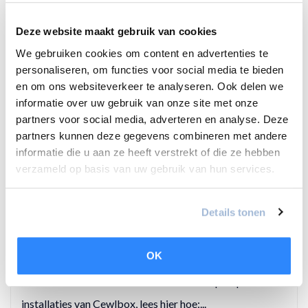
tijdens de herfstdagen wordt er niet veel nagedac...
LEES MEER
Deze website maakt gebruik van cookies
We gebruiken cookies om content en advertenties te
personaliseren, om functies voor social media te bieden
en om ons websiteverkeer te analyseren. Ook delen we
23
informatie over uw gebruik van onze site met onze
NOV
partners voor social media, adverteren en analyse. Deze
partners kunnen deze gegevens combineren met andere
informatie die u aan ze heeft verstrekt of die ze hebben
verzameld op basis van uw gebruik van hun services.
Details tonen
Opwaarts naar een huis zonder gas
OK
Duurzaam de toekomst in met de warmtepomp
installaties van Cewlbox, lees hier hoe:...