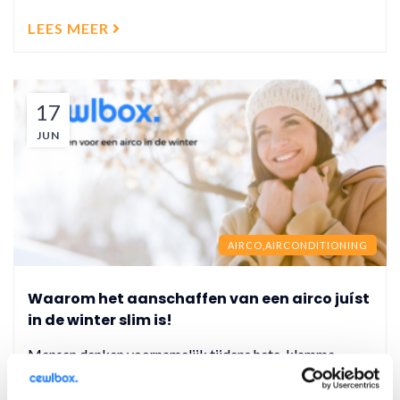
LEES MEER
17
JUN
AIRCO,
AIRCONDITIONING
Waarom het aanschaffen van een airco juíst
in de winter slim is!
Mensen denken voornamelijk tijdens hete, klamme
zomerdagen aan een airco voor verkoeling in huis. Nu