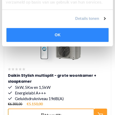
verzameld op basis van uw gebruik van hun services.
18% korting
Details tonen
OK
Daikin Stylish multisplit - grote woonkamer +
slaapkamer
5kW, 5Kw en 1,5kW
Energielabl A+++
Geluidsdrukniveau 19dB(A)
€5.150,00
€6.300,00