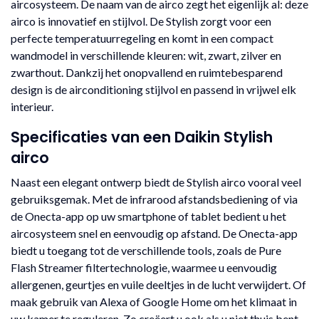
aircosysteem. De naam van de airco zegt het eigenlijk al: deze
airco is innovatief en stijlvol. De Stylish zorgt voor een
perfecte temperatuurregeling en komt in een compact
wandmodel in verschillende kleuren: wit, zwart, zilver en
zwarthout. Dankzij het onopvallend en ruimtebesparend
design is de airconditioning stijlvol en passend in vrijwel elk
interieur.
Specificaties van een Daikin Stylish
airco
Naast een elegant ontwerp biedt de Stylish airco vooral veel
gebruiksgemak. Met de infrarood afstandsbediening of via
de Onecta-app op uw smartphone of tablet bedient u het
aircosysteem snel en eenvoudig op afstand. De Onecta-app
biedt u toegang tot de verschillende tools, zoals de Pure
Flash Streamer filtertechnologie, waarmee u eenvoudig
allergenen, geurtjes en vuile deeltjes in de lucht verwijdert. Of
maak gebruik van Alexa of Google Home om het klimaat in
uw kamer te reguleren. Zo creëert u ook als u niet thuis bent