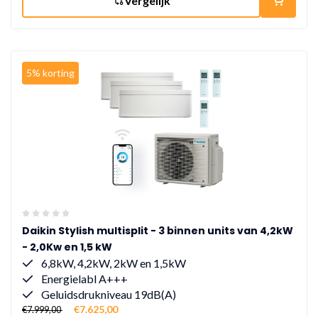
Vergelijk
5% korting
Daikin Stylish multisplit - 3 binnen units van 4,2kW
- 2,0Kw en 1,5 kW
6,8kW, 4,2kW, 2kW en 1,5kW
Energielabl A+++
Geluidsdrukniveau 19dB(A)
€7.625,00
€7.999,00