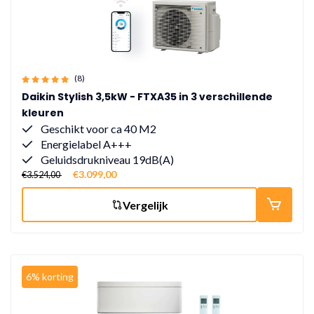
(8)
Daikin Stylish 3,5kW - FTXA35 in 3 verschillende
kleuren
Geschikt voor ca 40 M2
Energielabel A+++
Geluidsdrukniveau 19dB(A)
€3.099,00
€3.524,00
Vergelijk
6% korting