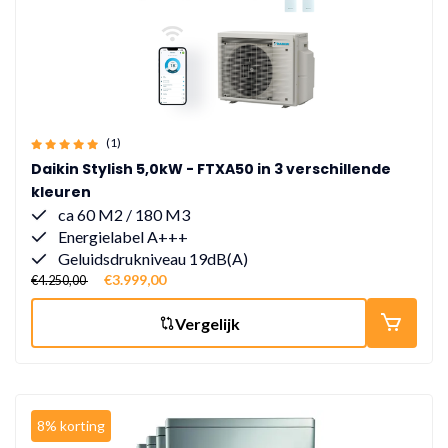
(1)
Daikin Stylish 5,0kW - FTXA50 in 3 verschillende
kleuren
ca 60 M2 / 180 M3
Energielabel A+++
Geluidsdrukniveau 19dB(A)
€3.999,00
€4.250,00
Vergelijk
8% korting