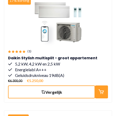
17% korting
(1)
Daikin Stylish multisplit - groot appartement
5,2 kW, 4,2 kW en 2,5 kW
Energielabl A+++
Geluidsdrukniveau 19dB(A)
€5.250,00
€6.300,00
Vergelijk