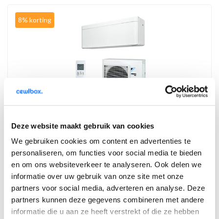
8% korting
(4)
Deze website maakt gebruik van cookies
Daikin Stylish 4,2kW - FTXA42 in 3 verschillende
kleuren
We gebruiken cookies om content en advertenties te
Geschikt voor 45 M2
personaliseren, om functies voor social media te bieden
Energielabel A+++
en om ons websiteverkeer te analyseren. Ook delen we
Geluidsdrukniveau 19dB(A)
informatie over uw gebruik van onze site met onze
€3.550,00
€3.850,00
partners voor social media, adverteren en analyse. Deze
partners kunnen deze gegevens combineren met andere
Vergelijk
informatie die u aan ze heeft verstrekt of die ze hebben