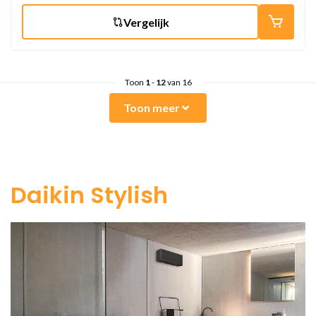
Vergelijk
Toon
1
-
12
van 16
Toon meer
Daikin Stylish