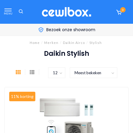
0
MENU
room
Persoonlijk advies aan 
Home
/
Merken
/
Daikin Airco
/
Stylish
Daikin Stylish
11% korting