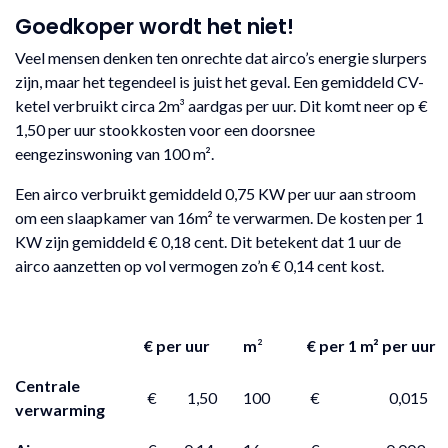
Goedkoper wordt het niet!
Veel mensen denken ten onrechte dat airco’s energie slurpers
zijn, maar het tegendeel is juist het geval. Een gemiddeld CV-
ketel verbruikt circa 2m³ aardgas per uur. Dit komt neer op €
1,50 per uur stookkosten voor een doorsnee
eengezinswoning van 100 m².
Een airco verbruikt gemiddeld 0,75 KW per uur aan stroom
om een slaapkamer van 16m² te verwarmen. De kosten per 1
KW zijn gemiddeld € 0,18 cent. Dit betekent dat 1 uur de
airco aanzetten op vol vermogen zo’n € 0,14 cent kost.
€ per uur
m
²
€ per 1 m² per uur
Centrale
€ 1,50
100
€ 0,015
verwarming