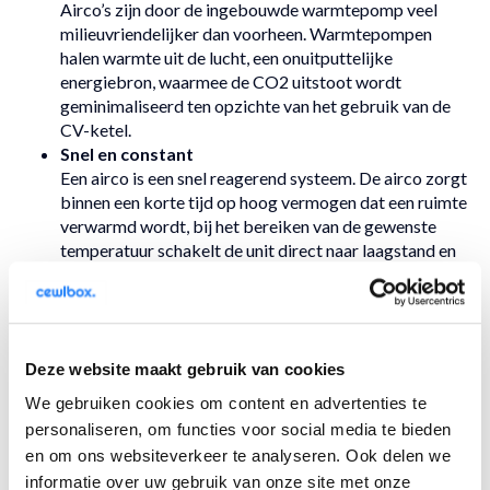
Airco’s zijn door de ingebouwde warmtepomp veel
milieuvriendelijker dan voorheen. Warmtepompen
halen warmte uit de lucht, een onuitputtelijke
energiebron, waarmee de CO2 uitstoot wordt
geminimaliseerd ten opzichte van het gebruik van de
CV-ketel.
Snel en constant
Een airco is een snel reagerend systeem. De airco zorgt
binnen een korte tijd op hoog vermogen dat een ruimte
verwarmd wordt, bij het bereiken van de gewenste
temperatuur schakelt de unit direct naar laagstand en
wordt de temperatuur in deze stand constant op de
gewenste temperatuur gehouden.
Multi functioneel
Tijdens koude dagen heb je een energiezuinig product
Deze website maakt gebruik van cookies
dat efficiënt en snel een ruimte kan verwarmen, terwijl
je in de zomermaanden hetzelfde product kan
We gebruiken cookies om content en advertenties te
gebruiken om de ruimte te koelen. Dat noemen wij
personaliseren, om functies voor social media te bieden
gezegd een win-win situatie!
en om ons websiteverkeer te analyseren. Ook delen we
Aanschaf
Op onze website hebben wij verschillende
informatie over uw gebruik van onze site met onze