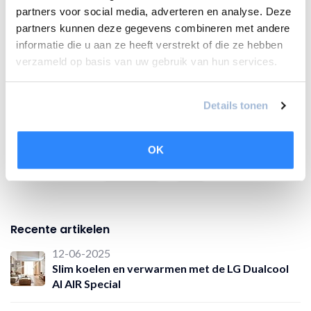
airconditionings die zowel kunnen verkoelen als kunnen
partners voor social media, adverteren en analyse. Deze
verwarmen. Nieuwsgierig? Neem dan snel een kijkje
partners kunnen deze gegevens combineren met andere
tussen onze producten:
airconditioning voor
informatie die u aan ze heeft verstrekt of die ze hebben
verwarmen
verzameld op basis van uw gebruik van hun services.
Details tonen
airco
airconditioning
luchtverwarming
verwarming
OK
warmtepomp
winter
Recente artikelen
12-06-2025
Slim koelen en verwarmen met de LG Dualcool
AI AIR Special