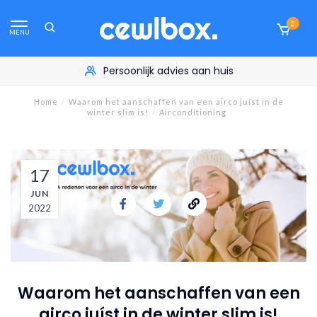
0
MENU
Persoonlijk advies aan huis
Home
/
Waarom het aanschaffen van een airco juíst in de
winter slim is!
/
Airconditioning
17
JUN
2022
Waarom het aanschaffen van een
airco juíst in de winter slim is!