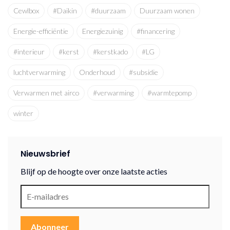
Cewlbox
#Daikin
#duurzaam
Duurzaam wonen
Energie-efficiëntie
Energiezuinig
#financering
#interieur
#kerst
#kerstkado
#LG
luchtverwarming
Onderhoud
#subsidie
Verwarmen met airco
#verwarming
#warmtepomp
winter
Nieuwsbrief
Blijf op de hoogte over onze laatste acties
Abonneer