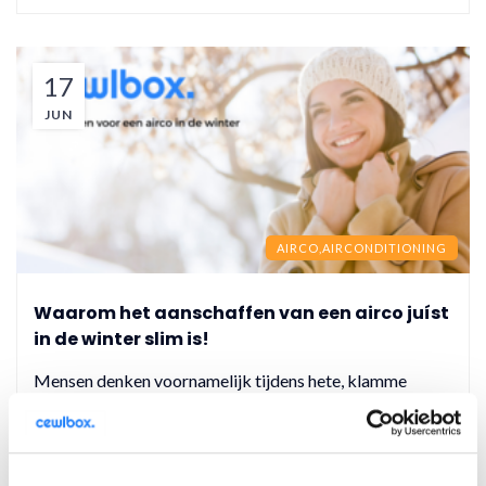
17
JUN
AIRCO,
AIRCONDITIONING
Waarom het aanschaffen van een airco juíst
in de winter slim is!
Mensen denken voornamelijk tijdens hete, klamme
zomerdagen aan een airco voor verkoeling in huis. Nu
tijdens de herfstdagen wordt er niet veel nagedac...
LEES MEER