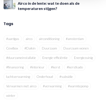
Airco in de lente: wat te doen als de
temperaturen stijgen?
Tags
#aardgas
airco
airconditioning
#amsterdam
Cewlbox
#Daikin
Duurzaam
Duurzaam wonen
#duurzameinstallatie
Energie-efficiëntie
Energiezuinig
#financering
#interieur
#kerst
#kerstkado
luchtverwarming
Onderhoud
#subsidie
Verwarmen met airco
#verwarming
#warmtepomp
winter