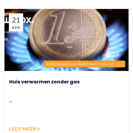
21
APR
#2022,
#AARDGAS,
#AIRCONDITIONING
+16
Huis verwarmen zonder gas
...
LEES MEER