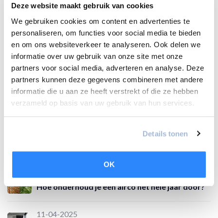
Deze website maakt gebruik van cookies
We gebruiken cookies om content en advertenties te
Recente artikelen
personaliseren, om functies voor social media te bieden
en om ons websiteverkeer te analyseren. Ook delen we
12-06-2025
informatie over uw gebruik van onze site met onze
Slim koelen en verwarmen met de LG Dualcool
partners voor social media, adverteren en analyse. Deze
AI AIR Special
partners kunnen deze gegevens combineren met andere
informatie die u aan ze heeft verstrekt of die ze hebben
01-05-2025
verzameld op basis van uw gebruik van hun services.
Hoe kies je de juiste airco voor jouw woning?
Details tonen
24-04-2025
Is een airco ongezond voor je?
OK
17-04-2025
Hoe onderhoud je een airco het hele jaar door?
11-04-2025