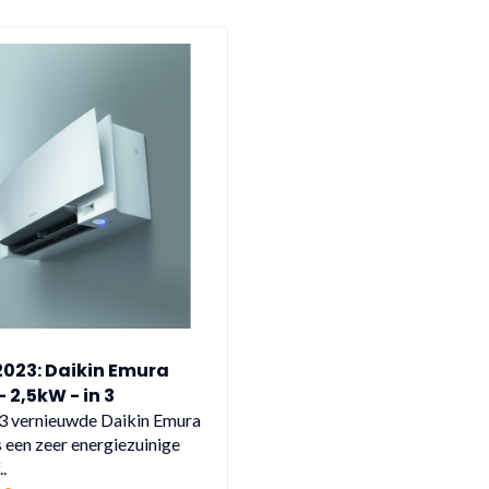
023: Daikin Emura
 2,5kW - in 3
llende kleuren
3 vernieuwde Daikin Emura
 een zeer energiezuinige
.