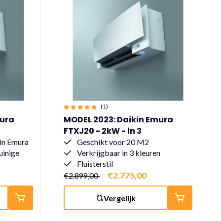
(1)
mura
MODEL 2023: Daikin Emura
FTXJ20 - 2kW - in 3
verschillende kleuren
in Emura
Geschikt voor 20 M2
uinige
Verkrijgbaar in 3 kleuren
Fluisterstil
€2.775,00
€2.899,00
Vergelijk