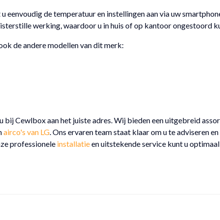
t u eenvoudig de temperatuur en instellingen aan via uw smartphone
luisterstille werking, waardoor u in huis of op kantoor ongestoord k
ook de andere modellen van dit merk:
u bij Cewlbox aan het juiste adres. Wij bieden een uitgebreid asso
n
airco's van LG
. Ons ervaren team staat klaar om u te adviseren en
nze professionele
installatie
en uitstekende service kunt u optimaal