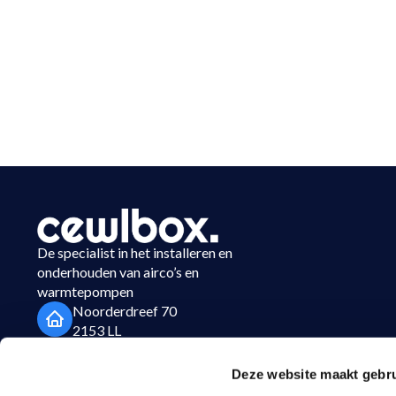
De specialist in het installeren en
onderhouden van airco’s en
warmtepompen
Noorderdreef 70
2153 LL
Nieuw Vennep
Deze website maakt gebru
023-3037450