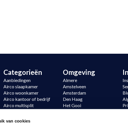
Categorieën
Omgeving
I
Aanbiedingen
Almere
In
Airco slaapkamer
Amstelveen
Se
Airco woonkamer
Amsterdam
Bl
Airco kantoor of bedrijf
Den Haag
Al
Airco multisplit
Het Gooi
Pr
Verwarmen
Hoofddorp
Si
Daikin
Noordwijk
Re
ik van cookies
LG
Utrecht