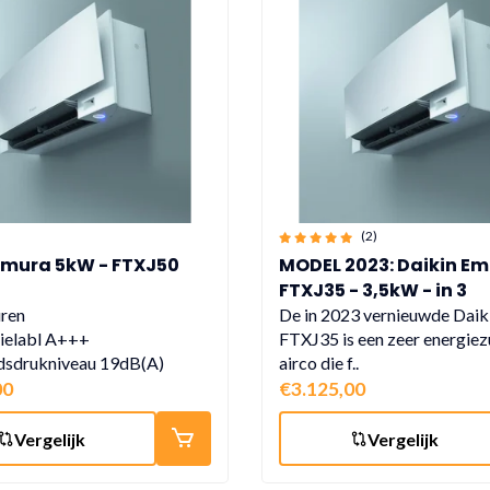
(2)
Emura 5kW - FTXJ50
MODEL 2023: Daikin E
FTXJ35 - 3,5kW - in 3
verschillende kleuren
uren
De in 2023 vernieuwde Daik
ielabl A+++
FTXJ35 is een zeer energiez
dsdrukniveau 19dB(A)
airco die f..
00
€3.125,00
Vergelijk
Vergelijk