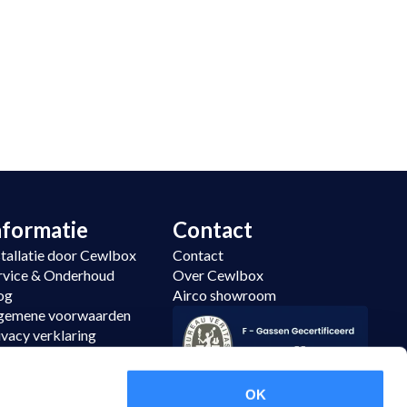
nformatie
Contact
stallatie door Cewlbox
Contact
rvice & Onderhoud
Over Cewlbox
og
Airco showroom
gemene voorwaarden
ivacy verklaring
temap
tourneren
OK