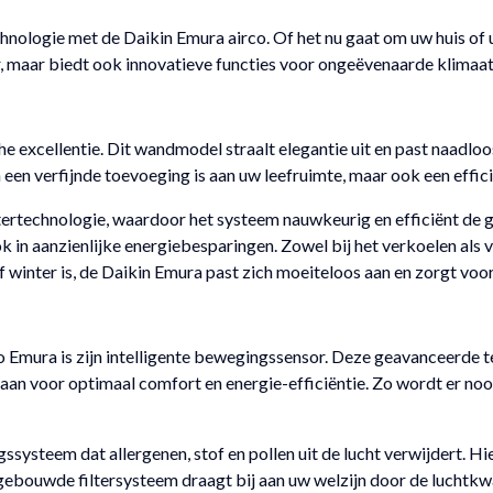
chnologie met de Daikin Emura airco. Of het nu gaat om uw huis o
ur, maar biedt ook innovatieve functies voor ongeëvenaarde klimaa
 excellentie. Dit wandmodel straalt elegantie uit en past naadloos 
 een verfijnde toevoeging is aan uw leefruimte, maar ook een effici
tertechnologie, waardoor het systeem nauwkeurig en efficiënt de 
ook in aanzienlijke energiebesparingen. Zowel bij het verkoelen al
f winter is, de Daikin Emura past zich moeiteloos aan en zorgt v
 Emura is zijn intelligente bewegingssensor. Deze geavanceerde 
 aan voor optimaal comfort en energie-efficiëntie. Zo wordt er noo
gssysteem dat allergenen, stof en pollen uit de lucht verwijdert. 
gebouwde filtersysteem draagt bij aan uw welzijn door de luchtkwa