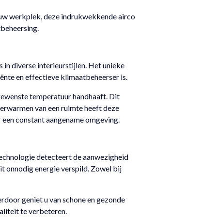
f uw werkplek, deze indrukwekkende airco
tbeheersing.
in diverse interieurstijlen. Het unieke
ënte en effectieve klimaatbeheerser is.
gewenste temperatuur handhaaft. Dit
s verwarmen van een ruimte heeft deze
oor een constant aangename omgeving.
technologie detecteert de aanwezigheid
it onnodig energie verspild. Zowel bij
Hierdoor geniet u van schone en gezonde
liteit te verbeteren.