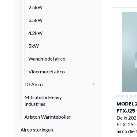
2.5kW
3.5kW
4.2kW
5kW
Wandmodel airco
Vloermodel airco
LG Airco
Mitsubishi Heavy
MODEL 2
Industries
FTXJ25 -
Ariston Warmteboiler
verschi
De in 202
FTXJ25 is
Airco storingen
airco die f.