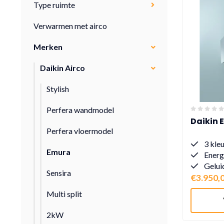
Type ruimte
Verwarmen met airco
Merken
Daikin Airco
Stylish
Perfera wandmodel
Daikin 
Perfera vloermodel
3 kle
Emura
Energ
Gelui
Sensira
€3.950,
Multi split
2kW