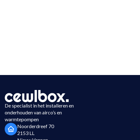
De specialist in het installeren en
onderhouden van airco’s en
warmtepompen
Noorderdreef 70
2153 LL
Nieuw Vennep