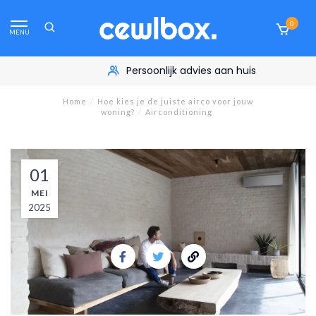
0
MENU
Persoonlijk advies aan huis
Home
/
Hoe kies je de juiste airco voor jouw
woning?
/
Airconditioning
01
MEI
2025