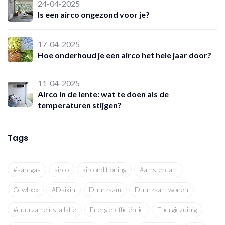
24-04-2025
Is een airco ongezond voor je?
17-04-2025
Hoe onderhoud je een airco het hele jaar door?
11-04-2025
Airco in de lente: wat te doen als de
temperaturen stijgen?
Tags
#aardgas
airco
airconditioning
#amsterdam
Cewlbox
#Daikin
Duurzaam
Duurzaam wonen
#duurzameinstallatie
Energie-efficiëntie
Energiezuinig