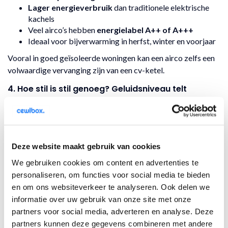
Lager energieverbruik
dan traditionele elektrische
kachels
Veel airco’s hebben
energielabel A++ of A+++
Ideaal voor bijverwarming in herfst, winter en voorjaar
Vooral in goed geïsoleerde woningen kan een airco zelfs een
volwaardige vervanging zijn van een cv-ketel.
4. Hoe stil is stil genoeg? Geluidsniveau telt
Als je de airco in een slaapkamer of werkkamer gebruikt, wil
je rust. Let daarom op het geluidsniveau van de binnenunit.
Veel Daikin modellen hebben een fluisterstille werking van
slechts
19 decibel
– dat is zachter dan een ritselend blaadje.
Deze website maakt gebruik van cookies
5. Slimme functies voor extra comfort
We gebruiken cookies om content en advertenties te
Moderne airco’s zijn steeds slimmer. Denk aan:
personaliseren, om functies voor social media te bieden
en om ons websiteverkeer te analyseren. Ook delen we
WiFi-bediening via app (zoals Daikin Online Controller)
informatie over uw gebruik van onze site met onze
Bewegingssensoren die energie besparen
partners voor social media, adverteren en analyse. Deze
Automatische temperatuurregeling
Programmeerbare timers
partners kunnen deze gegevens combineren met andere