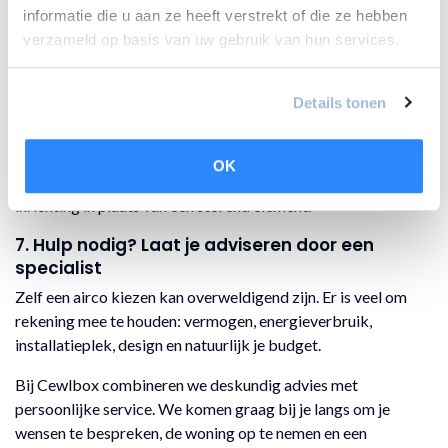
informatie die u aan ze heeft verstrekt of die ze hebben
Deze functies verhogen niet alleen het gebruiksgemak, maar
verzameld op basis van uw gebruik van hun services.
helpen ook energie te besparen.
6. Wat is je stijl en smaak?
Details tonen
Je woning is persoonlijk – je airco mag dat ook zijn. Kies dus
een model dat past bij je interieur. De
Daikin Stylish
is
populair vanwege het elegante design en de keuze uit vier
OK
kleuren. Zo wordt je airco een subtiel onderdeel van je
inrichting in plaats van een storend element.
7. Hulp nodig? Laat je adviseren door een
specialist
Zelf een airco kiezen kan overweldigend zijn. Er is veel om
rekening mee te houden: vermogen, energieverbruik,
installatieplek, design en natuurlijk je budget.
Bij Cewlbox combineren we deskundig advies met
persoonlijke service. We komen graag bij je langs om je
wensen te bespreken, de woning op te nemen en een