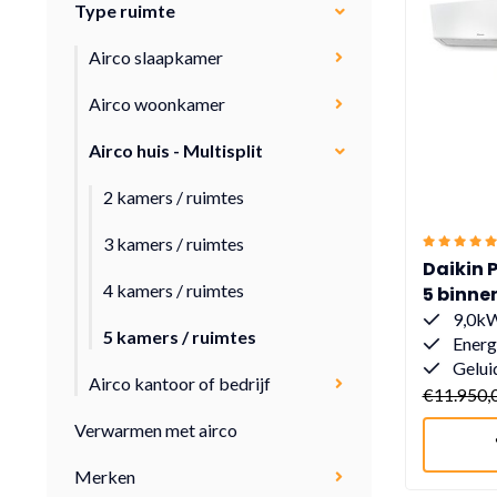
Type ruimte
Airco slaapkamer
Airco woonkamer
Airco huis - Multisplit
2 kamers / ruimtes
3 kamers / ruimtes
Daikin P
4 kamers / ruimtes
5 binne
9,0kW
5 kamers / ruimtes
Energ
Gelui
Airco kantoor of bedrijf
€11.950,
Verwarmen met airco
Merken