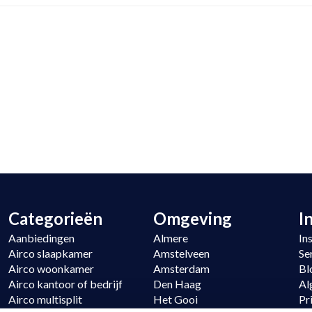
Categorieën
Omgeving
I
Aanbiedingen
Almere
In
Airco slaapkamer
Amstelveen
Se
Airco woonkamer
Amsterdam
Bl
Airco kantoor of bedrijf
Den Haag
Al
Airco multisplit
Het Gooi
Pr