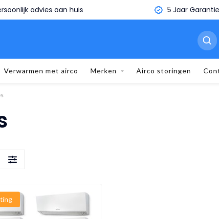
5 Jaar Garantie
Binnen 1 minuut je eige
Verwarmen met airco
Merken
Airco storingen
Con
es
s
S
ting