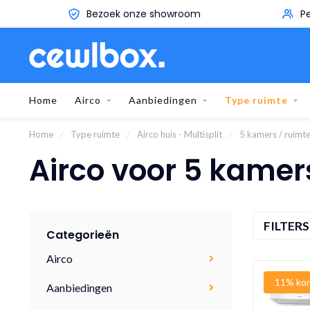
Persoonlijk advies aan huis
Home
Airco
Aanbiedingen
Type ruimte
Home
/
Type ruimte
/
Airco huis - Multisplit
/
5 kamers / ruimt
Airco voor 5 kamer
FILTER
Categorieën
Airco
11% kor
Aanbiedingen