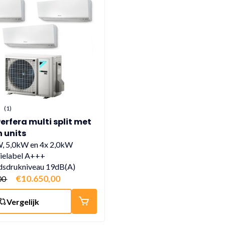
(1)
erfera multi split met
n units
, 5,0kW en 4x 2,0kW
ielabel A+++
dsdrukniveau 19dB(A)
€10.650,00
00
Vergelijk