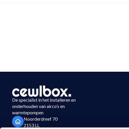
De specialist in het installeren en
onderhouden van airco’s en
warmtepompen
Noorderdreef 70
2153 LL