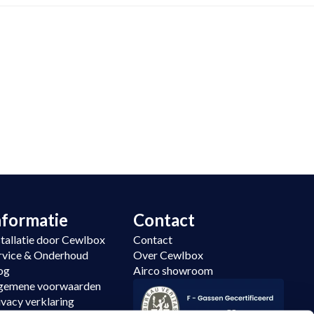
nformatie
Contact
stallatie door Cewlbox
Contact
rvice & Onderhoud
Over Cewlbox
og
Airco showroom
gemene voorwaarden
ivacy verklaring