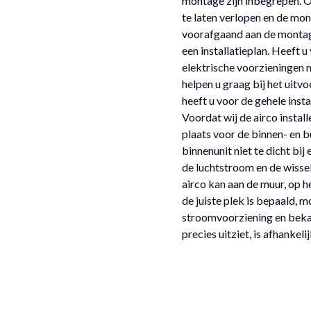
montage zijn inbegrepen. O
te laten verlopen en de mo
voorafgaand aan de montag
een installatieplan. Heeft u
elektrische voorzieningen 
helpen u graag bij het uitv
heeft u voor de gehele instal
Voordat wij de airco instal
plaats voor de binnen- en bu
binnenunit niet te dicht b
de luchtstroom en de wisse
airco kan aan de muur, op h
de juiste plek is bepaald, m
stroomvoorziening en bekabe
precies uitziet, is afhankeli