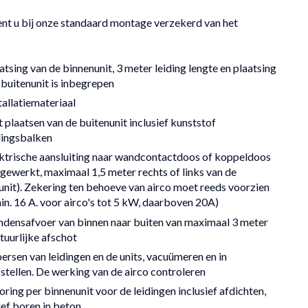
nt u bij onze standaard montage verzekerd van het
atsing van de binnenunit, 3 meter leiding lengte en plaatsing
 buitenunit is inbegrepen
tallatiemateriaal
 plaatsen van de buitenunit inclusief kunststof
lingsbalken
ktrische aansluiting naar wandcontactdoos of koppeldoos
ingewerkt, maximaal 1,5 meter rechts of links van de
unit). Zekering ten behoeve van airco moet reeds voorzien
min. 16 A. voor airco's tot 5 kW, daarboven 20A)
densafvoer van binnen naar buiten van maximaal 3 meter
tuurlijke afschot
ersen van leidingen en de units, vacuümeren en in
fstellen. De werking van de airco controleren
oring per binnenunit voor de leidingen inclusief afdichten,
ief boren in beton