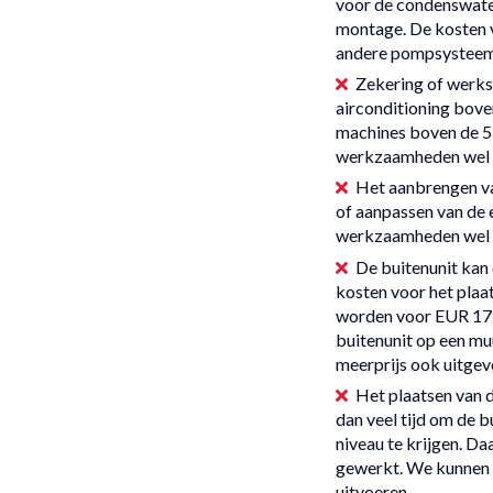
voor de condenswat
montage. De kosten v
andere pompsystee
Zekering of werks
airconditioning boven
machines boven de 5
werkzaamheden wel t
Het aanbrengen v
of aanpassen van de
werkzaamheden wel t
De buitenunit kan
kosten voor het pla
worden voor EUR 175
buitenunit op een m
meerprijs ook uitgev
Het plaatsen van d
dan veel tijd om de b
niveau te krijgen. D
gewerkt. We kunnen d
uitvoeren