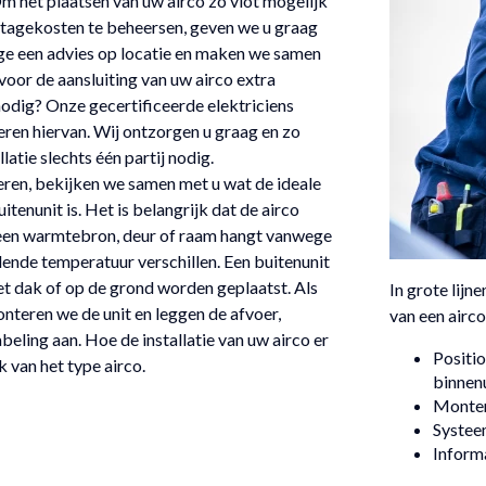
m het plaatsen van uw airco zo vlot mogelijk
ntagekosten te beheersen, geven we u graag
e een advies op locatie en maken we samen
 voor de aansluiting van uw airco extra
nodig? Onze gecertificeerde elektriciens
oeren hiervan. Wij ontzorgen u graag en zo
latie slechts één partij nodig.
leren, bekijken we samen met u wat de ideale
itenunit is. Het is belangrijk dat de airco
ij een warmtebron, deur of raam hangt vanwege
lende temperatuur verschillen. Een buitenunit
et dak of op de grond worden geplaatst. Als
In grote lijn
onteren we de unit en leggen de afvoer,
van een airco
ling aan. Hoe de installatie van uw airco er
Positio
jk van het type airco.
binnenu
Monter
Systee
Inform