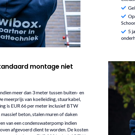
Geb
Opr
Schoon
5 j
onder
 standaard montage niet
 indien meer dan 3 meter tussen buiten- en
De meerprijs van koelleiding, stuurkabel,
ng is EUR 66 per meter inclusief BTW
 massief beton, stalen muren of daken
en van een condenswaterpomp indien
oven afgevoerd dient te worden. De kosten