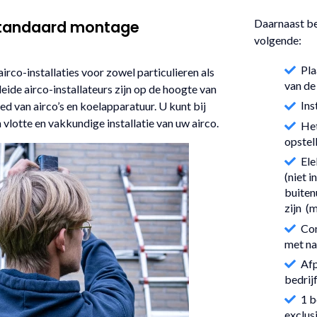
Daarnaast be
n standaard montage
volgende:
Pla
rco-installaties voor zowel particulieren als
van de
ide airco-installateurs zijn op de hoogte van
Ins
d van airco’s en koelapparatuur. U kunt bij
vlotte en vakkundige installatie van uw airco.
Het
opstel
Ele
(niet 
buiten
zijn (
Con
met na
Afp
bedrij
1 b
exclus