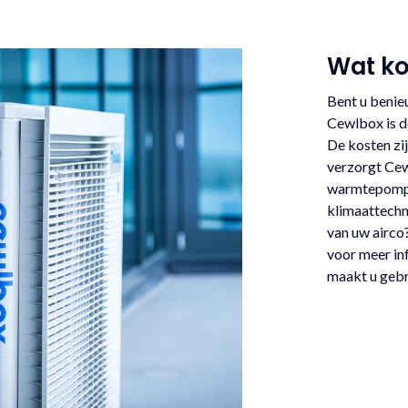
Wat ko
Bent u benieu
Cewlbox is de
De kosten zij
verzorgt Cewl
warmtepompe
klimaattechn
van uw airco
voor meer in
maakt u gebr