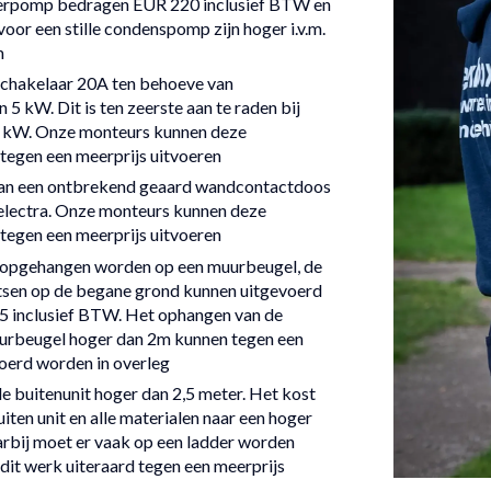
erpomp bedragen EUR 220 inclusief BTW en
oor een stille condenspomp zijn hoger i.v.m.
m
chakelaar 20A ten behoeve van
 5 kW. Dit is ten zeerste aan te raden bij
 kW. Onze monteurs kunnen deze
egen een meerprijs uitvoeren
an een ontbrekend geaard wandcontactdoos
 electra. Onze monteurs kunnen deze
egen een meerprijs uitvoeren
 opgehangen worden op een muurbeugel, de
atsen op de begane grond kunnen uitgevoerd
 inclusief BTW. Het ophangen van de
uurbeugel hoger dan 2m kunnen tegen een
oerd worden in overleg
e buitenunit hoger dan 2,5 meter. Het kost
uiten unit en alle materialen naar een hoger
aarbij moet er vaak op een ladder worden
it werk uiteraard tegen een meerprijs