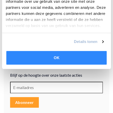
informatie over uw gebruik van onze site met onze
#duurzameinstallatie
Energie-efficiëntie
Energiezuinig
partners voor social media, adverteren en analyse. Deze
partners kunnen deze gegevens combineren met andere
#financering
#interieur
#kerst
#kerstkado
#LG
informatie die u aan ze heeft verstrekt of die ze hebben
verzameld op basis van uw gebruik van hun services.
luchtverwarming
Onderhoud
#subsidie
Verwarmen met airco
#verwarming
#warmtepomp
Details tonen
winter
OK
Nieuwsbrief
Blijf op de hoogte over onze laatste acties
Abonneer