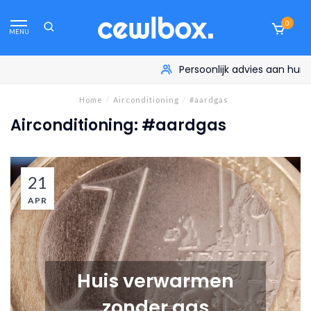
0
MENU
Persoonlijk advies aan huis
Home
/
Airconditioning
/
#aardgas
Airconditioning: #aardgas
21
APR
Huis verwarmen
zonder gas