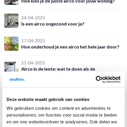
Hoe kies je de juiste airco voor jouw woning?
24-04-2025
Is een airco ongezond voor je?
17-04-2025
Hoe onderhoud je een airco het hele jaar door?
11-04-2025
Airco in de lente: wat te doen als de
temperaturen stijgen?
Tags
Deze website maakt gebruik van cookies
We gebruiken cookies om content en advertenties te
#aardgas
airco
airconditioning
#amsterdam
personaliseren, om functies voor social media te bieden
en om ons websiteverkeer te analyseren. Ook delen we
Cewlbox
#Daikin
Duurzaam
Duurzaam wonen