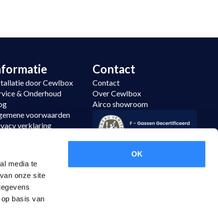
nformatie
Contact
stallatie door Cewlbox
Contact
rvice & Onderhoud
Over Cewlbox
og
Airco showroom
gemene voorwaarden
ivacy verklaring
temap
tourneren
OK
al media te
van onze site
 gegevens
 op basis van