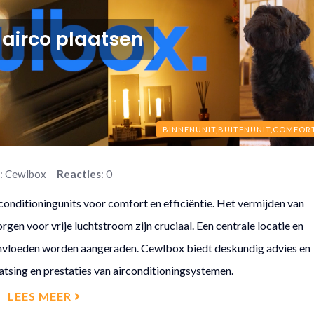
airco plaatsen
BINNENUNIT,
BUITENUNIT,
COMFOR
r
: Cewlbox
Reacties
: 0
conditioningunits voor comfort en efficiëntie. Het vermijden van
orgen voor vrije luchtstroom zijn cruciaal. Een centrale locatie en
invloeden worden aangeraden. Cewlbox biedt deskundig advies en
atsing en prestaties van airconditioningsystemen.
LEES MEER