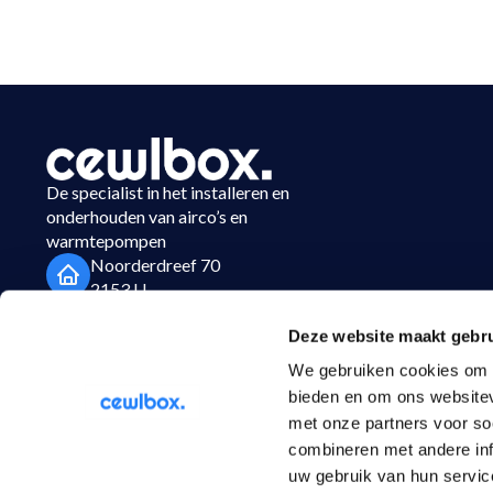
De specialist in het installeren en
onderhouden van airco’s en
warmtepompen
Noorderdreef 70
2153 LL
Nieuw Vennep
Deze website maakt gebru
023-3037450
We gebruiken cookies om c
info@cewlbox.nl
bieden en om ons websitev
met onze partners voor so
combineren met andere inf
uw gebruik van hun servic