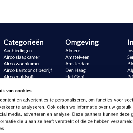
Categorieën
Omgeving
I
Aanbiedingen
Almere
In
Airco slaapkamer
Amstelveen
Se
Airco woonkamer
Amsterdam
Bl
Airco kantoor of bedrijf
Den Haag
Al
Airco multisplit
Het Gooi
Pr
Verwarmen
Hoofddorp
Si
Daikin
Noordwijk
Re
ik van cookies
LG
Utrecht
ontent en advertenties te personaliseren, om functies voor soci
erkeer te analyseren. Ook delen we informatie over uw gebruik 
cial media, adverteren en analyse. Deze partners kunnen deze
ormatie die u aan ze heeft verstrekt of die ze hebben verzameld
es.