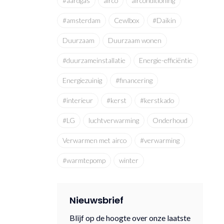
#aardgas
airco
airconditioning
#amsterdam
Cewlbox
#Daikin
Duurzaam
Duurzaam wonen
#duurzameinstallatie
Energie-efficiëntie
Energiezuinig
#financering
#interieur
#kerst
#kerstkado
#LG
luchtverwarming
Onderhoud
Verwarmen met airco
#verwarming
#warmtepomp
winter
Nieuwsbrief
Blijf op de hoogte over onze laatste