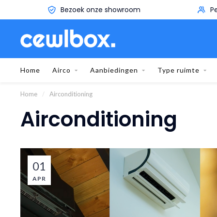
Persoonlijk advies aan huis
Home
Airco
Aanbiedingen
Type ruimte
Home
/
Airconditioning
Airconditioning
01
APR