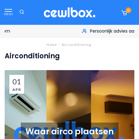
0
MENU
Persoonlijk advies aan huis
Home
/
Airconditioning
Airconditioning
01
APR
Waar airco plaatsen