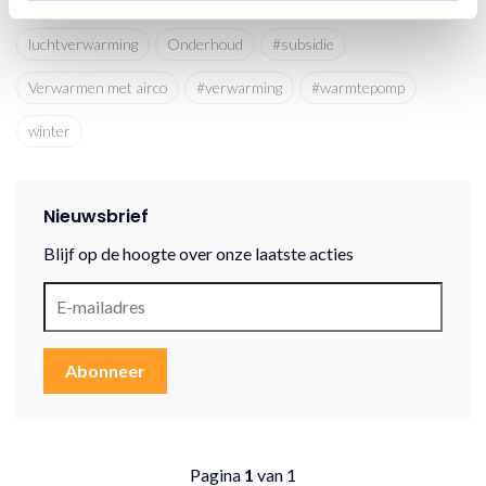
#financering
#interieur
#kerst
#kerstkado
#LG
luchtverwarming
Onderhoud
#subsidie
Verwarmen met airco
#verwarming
#warmtepomp
winter
Nieuwsbrief
Blijf op de hoogte over onze laatste acties
Abonneer
Pagina
1
van 1