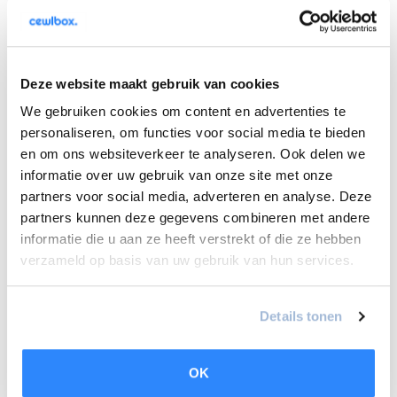
Is een airco ongezond voor je?
17-04-2025
Deze website maakt gebruik van cookies
Hoe onderhoud je een airco het hele jaar door?
We gebruiken cookies om content en advertenties te
personaliseren, om functies voor social media te bieden
11-04-2025
en om ons websiteverkeer te analyseren. Ook delen we
Airco in de lente: wat te doen als de
informatie over uw gebruik van onze site met onze
temperaturen stijgen?
partners voor social media, adverteren en analyse. Deze
partners kunnen deze gegevens combineren met andere
Tags
informatie die u aan ze heeft verstrekt of die ze hebben
verzameld op basis van uw gebruik van hun services.
#aardgas
airco
airconditioning
#amsterdam
Details tonen
Cewlbox
#Daikin
Duurzaam
Duurzaam wonen
#duurzameinstallatie
Energie-efficiëntie
Energiezuinig
OK