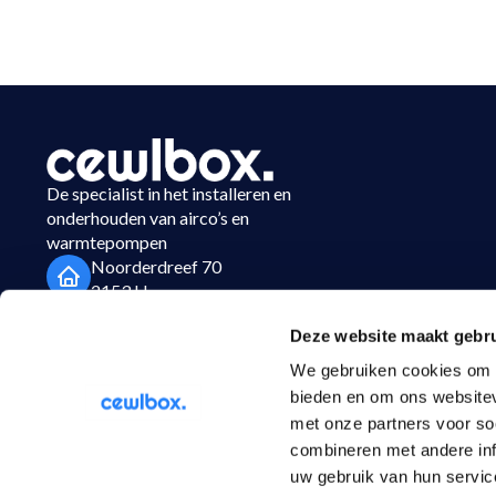
De specialist in het installeren en
onderhouden van airco’s en
warmtepompen
Noorderdreef 70
2153 LL
Nieuw Vennep
Deze website maakt gebru
023-3037450
We gebruiken cookies om c
info@cewlbox.nl
bieden en om ons websitev
met onze partners voor so
combineren met andere inf
uw gebruik van hun servic