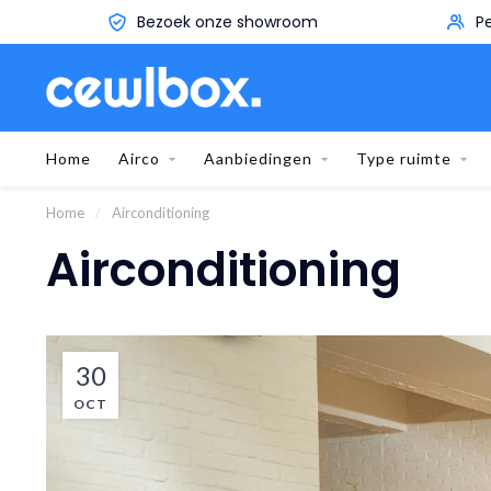
Persoonlijk advies aan huis
Home
Airco
Aanbiedingen
Type ruimte
Home
/
Airconditioning
Airconditioning
30
OCT