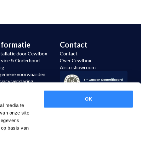
nformatie
Contact
stallatie door Cewlbox
Contact
rvice & Onderhoud
Over Cewlbox
og
Airco showroom
gemene voorwaarden
ivacy verklaring
temap
tourneren
OK
al media te
van onze site
 gegevens
 op basis van