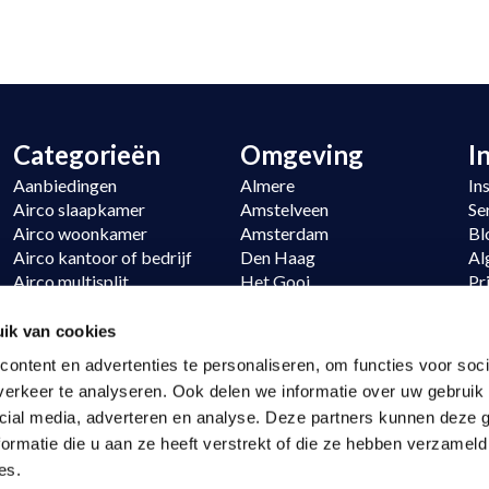
Categorieën
Omgeving
I
Aanbiedingen
Almere
In
Airco slaapkamer
Amstelveen
Se
Airco woonkamer
Amsterdam
Bl
Airco kantoor of bedrijf
Den Haag
Al
Airco multisplit
Het Gooi
Pr
Verwarmen
Hoofddorp
Si
Daikin
Noordwijk
Re
ik van cookies
LG
Utrecht
ontent en advertenties te personaliseren, om functies voor soci
erkeer te analyseren. Ook delen we informatie over uw gebruik 
cial media, adverteren en analyse. Deze partners kunnen deze
ormatie die u aan ze heeft verstrekt of die ze hebben verzameld
es.