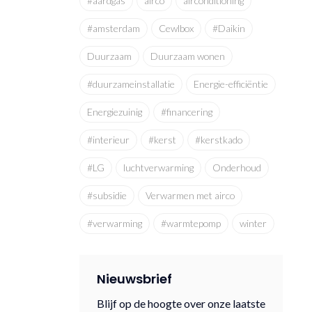
#aardgas
airco
airconditioning
#amsterdam
Cewlbox
#Daikin
Duurzaam
Duurzaam wonen
#duurzameinstallatie
Energie-efficiëntie
Energiezuinig
#financering
#interieur
#kerst
#kerstkado
#LG
luchtverwarming
Onderhoud
#subsidie
Verwarmen met airco
#verwarming
#warmtepomp
winter
Nieuwsbrief
Blijf op de hoogte over onze laatste