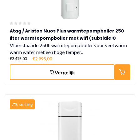
Atag / Ariston Nuos Plus warmtepompboiler 250
liter warmtepompboiler met wifi (subsidie €
925,-)
Vloerstaande 250L warmtepompboiler voor veel warm
warm water met een hoge temper..
€2.995,00
€3.475,00
Vergelijk
7% korting