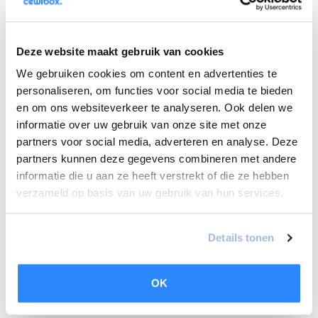
Hoe werkt een warmtepompboiler?
Een warmtepompboiler is een apparaat dat warm water
Deze website maakt gebruik van cookies
genereert door warmte-energie uit de lucht te halen. Deze
warmte-energie verwarmt het vloeibare koudemiddel
We gebruiken cookies om content en advertenties te
(koelvloeistof), wat tot gedeeltelijke verdamping leidt. De
personaliseren, om functies voor social media te bieden
warmtepompcompressor verhoogt vervolgens de druk van
en om ons websiteverkeer te analyseren. Ook delen we
het koudemiddel, waardoor deze verder opwarmt en volledig
informatie over uw gebruik van onze site met onze
verdampt. Hierdoor geeft het koudemiddel zijn warmte af
partners voor social media, adverteren en analyse. Deze
aan het water in het reservoir. Wanneer de druk wordt
partners kunnen deze gegevens combineren met andere
verlaagd, keert het koudemiddel terug naar zijn vloeibare
informatie die u aan ze heeft verstrekt of die ze hebben
staat, en kan het proces opnieuw beginnen.
verzameld op basis van uw gebruik van hun services.
Het opgewarmde water wordt opgeslagen en is beschikbaar
voor huishoudelijk gebruik. In tegenstelling tot rechtstreeks
Details tonen
elektrisch verwarmde systemen, maakt de
warmtepompboiler gebruik van warmte uit de omgeving
OK
zonder rechtstreeks elektriciteit te verbruiken. Dit maakt de
warmtepompboiler een milieuvriendelijke en efficiënte optie