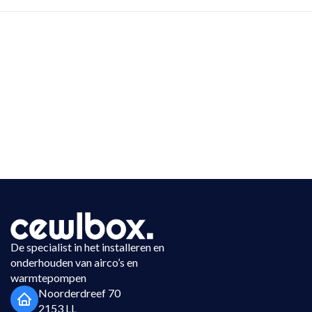
De specialist in het installeren en
onderhouden van airco’s en
warmtepompen
Noorderdreef 70
2153 LL