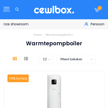
0
MENU
Persoonlijk advies aan huis
Home
/
Warmtepompboiler
Warmtepompboiler
14% korting