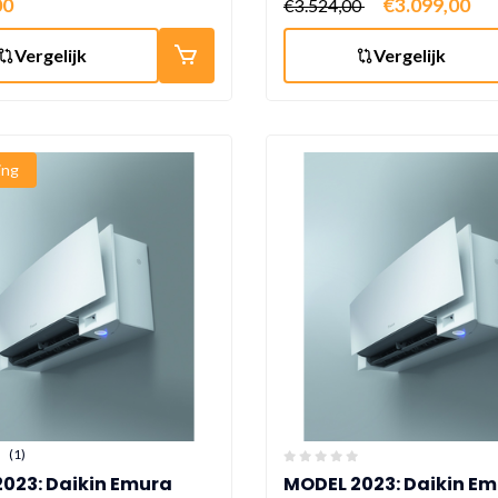
00
€3.099,00
€3.524,00
Vergelijk
Vergelijk
ing
(1)
023: Daikin Emura
MODEL 2023: Daikin E