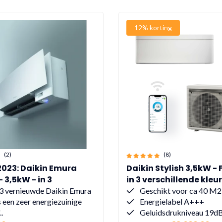
12% korting
(2)
(8)
023: Daikin Emura
Daikin Stylish 3,5kW -
 3,5kW - in 3
in 3 verschillende kleu
llende kleuren
3 vernieuwde Daikin Emura
Geschikt voor ca 40 M2
 een zeer energiezuinige
Energielabel A+++
.
Geluidsdrukniveau 19d