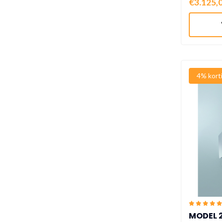
€3.125,
4% kort
MODEL 2