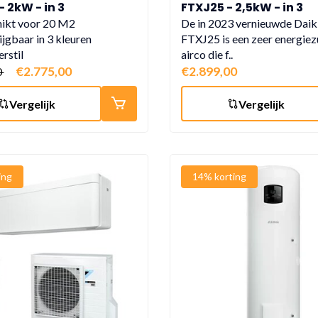
 2kW - in 3
FTXJ25 - 2,5kW - in 3
llende kleuren
verschillende kleuren
ikt voor 20 M2
De in 2023 vernieuwde Daik
jgbaar in 3 kleuren
FTXJ25 is een zeer energiez
erstil
airco die f..
€2.775,00
€2.899,00
0
Vergelijk
Vergelijk
ing
14% korting