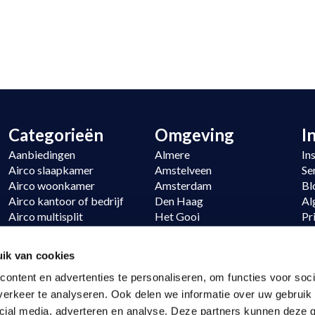
Categorieën
Omgeving
I
Aanbiedingen
Almere
In
Airco slaapkamer
Amstelveen
Se
Airco woonkamer
Amsterdam
Bl
Airco kantoor of bedrijf
Den Haag
Al
Airco multisplit
Het Gooi
Pr
Verwarmen
Hoofddorp
Si
Daikin
Noordwijk
Re
ik van cookies
LG
Utrecht
ontent en advertenties te personaliseren, om functies voor soci
erkeer te analyseren. Ook delen we informatie over uw gebruik 
cial media, adverteren en analyse. Deze partners kunnen deze