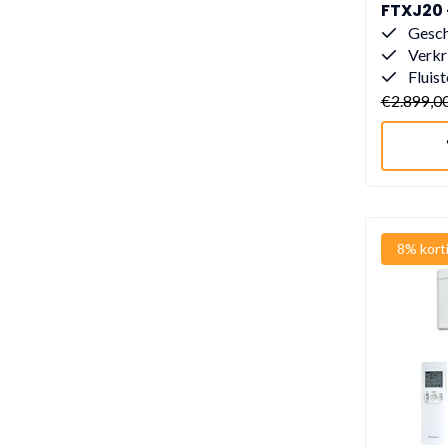
FTXJ20 -
verschi
Gesch
Verkri
Fluist
€2.899,0
8% kort