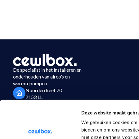
De specialist in het installeren en
onderhouden van airco’s en
warmtepompen
Noorderdreef 70
2153 LL
Nieuw Vennep
Deze website maakt gebru
023-3037450
We gebruiken cookies om c
info@cewlbox.nl
bieden en om ons websitev
met onze partners voor so