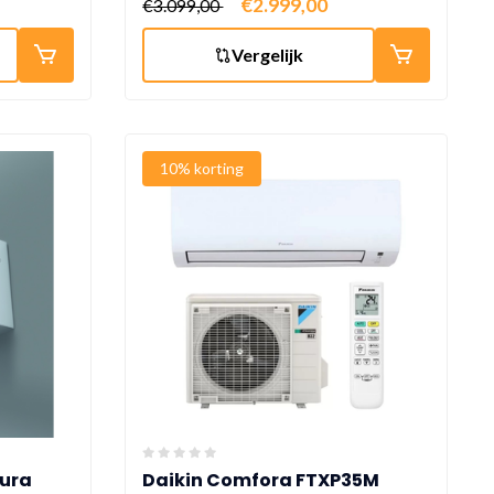
€2.999,00
€3.099,00
Vergelijk
10% korting
mura
Daikin Comfora FTXP35M