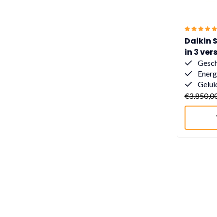
Daikin 
in 3 ver
Gesch
Energ
Gelui
€3.850,0