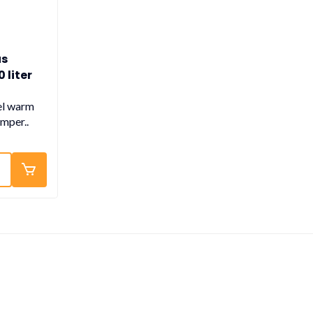
us
 liter
 wifi
el warm
mper..