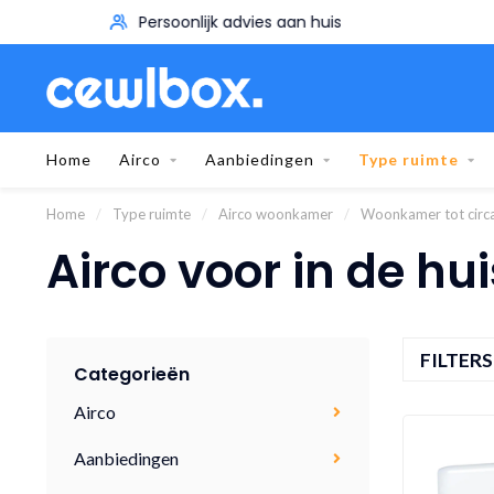
Persoonlijk advies aan huis
Home
Airco
Aanbiedingen
Type ruimte
Home
/
Type ruimte
/
Airco woonkamer
/
Woonkamer tot circ
Airco voor in de hu
FILTER
Categorieën
Airco
Aanbiedingen