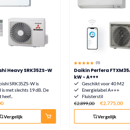
(5)
shi Heavy SRK35ZS-W
Daikin Perfera FTXM35A
kW - A+++
bishi SRK35ZS-W is
Geschikt voor 40 M2
il is met slechts 19 dB. De
Energielabel A+++
 heef..
Fluisterstil
00
€2.775,00
€2.899,00
Vergelijk
Vergelijk