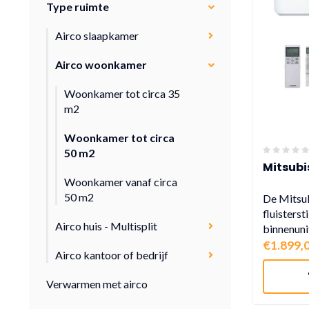
Type ruimte
Airco slaapkamer
Airco woonkamer
Woonkamer tot circa 35
m2
Woonkamer tot circa
50 m2
Mitsubi
Woonkamer vanaf circa
50 m2
De Mitsu
fluisterst
Airco huis - Multisplit
binnenunit
€1.899,
Airco kantoor of bedrijf
Verwarmen met airco