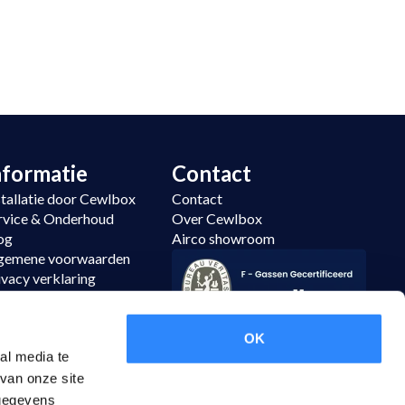
nformatie
Contact
stallatie door Cewlbox
Contact
rvice & Onderhoud
Over Cewlbox
og
Airco showroom
gemene voorwaarden
ivacy verklaring
temap
tourneren
OK
al media te
van onze site
 gegevens