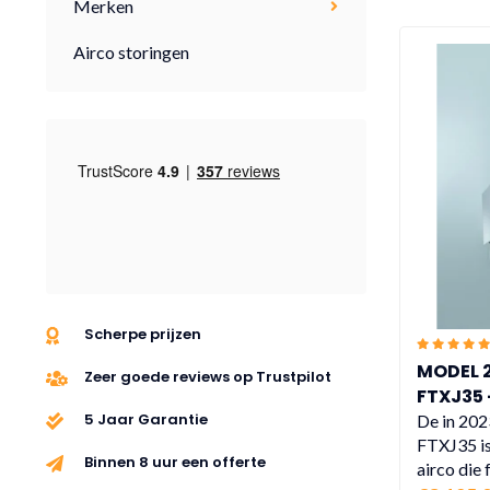
Merken
Airco storingen
Scherpe prijzen
MODEL 2
Zeer goede reviews op Trustpilot
FTXJ35 -
verschi
5 Jaar Garantie
De in 202
FTXJ35 is
Binnen 8 uur een offerte
airco die f.