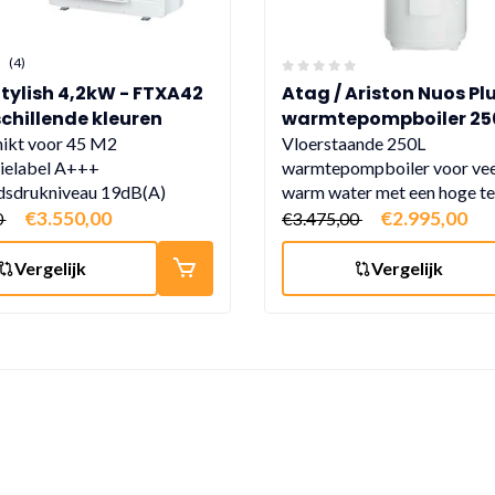
(4)
Stylish 4,2kW - FTXA42
Atag / Ariston Nuos Pl
schillende kleuren
warmtepompboiler 250
warmtepompboiler met
ikt voor 45 M2
Vloerstaande 250L
ielabel A+++
(subsidie € 925,-)
warmtepompboiler voor ve
dsdrukniveau 19dB(A)
warm water met een hoge te
€3.550,00
€2.995,00
0
€3.475,00
Vergelijk
Vergelijk