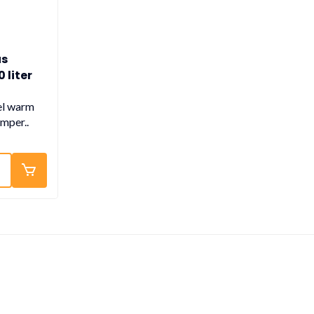
us
 liter
 wifi
el warm
mper..