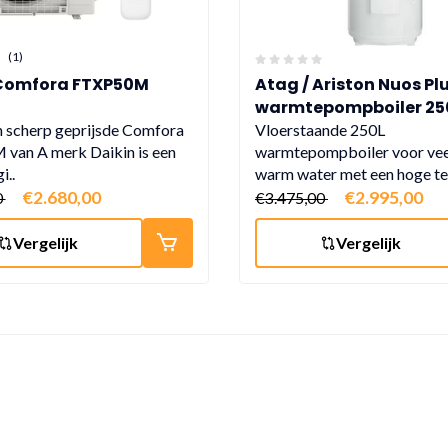
(1)
 Comfora FTXP50M
Atag / Ariston Nuos Pl
warmtepompboiler 250
warmtepompboiler met
n scherp geprijsde Comfora
Vloerstaande 250L
van A merk Daikin is een
(subsidie € 925,-)
warmtepompboiler voor ve
i..
warm water met een hoge te
€2.680,00
€2.995,00
0
€3.475,00
Vergelijk
Vergelijk