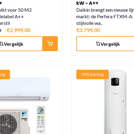
+
kW - A++
ikt voor 50 M2
Daikin brengt een nieuwe lij
ielabel A++
markt: de Perfera FTXM-A. 
erstil
stijlvolle wa..
€2.999,00
€3.799,00
0
Vergelijk
Vergelijk
ing
14% korting