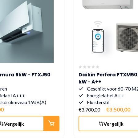
Emura 5kW - FTXJ50
Daikin Perfera FTXM50A
kW - A++
uren
Geschikt voor 60-70 M
ielabl A+++
Energielabel A++
dsdrukniveau 19dB(A)
Fluisterstil
00
€3.500,00
€3.700,00
Vergelijk
Vergelijk