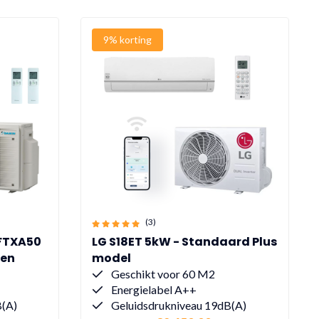
9% korting
(3)
 FTXA50
LG S18ET 5kW - Standaard Plus
ren
model
Geschikt voor 60 M2
Energielabel A++
B(A)
Geluidsdrukniveau 19dB(A)