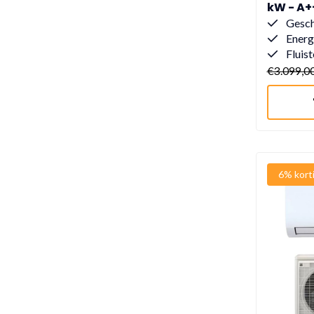
kW - A+
Gesch
Energ
Fluist
€3.099,0
6% kort