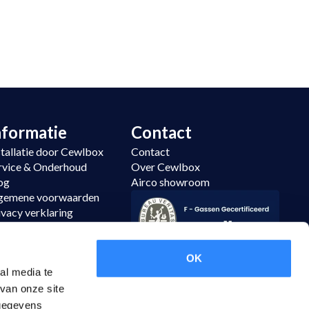
nformatie
Contact
stallatie door Cewlbox
Contact
rvice & Onderhoud
Over Cewlbox
og
Airco showroom
gemene voorwaarden
ivacy verklaring
temap
tourneren
OK
al media te
van onze site
 gegevens