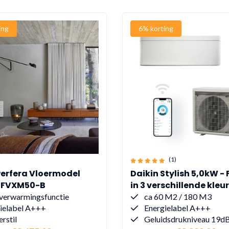
ing
6% korting
(1)
Perfera Vloermodel
Daikin Stylish 5,0kW -
- FVXM50-B
in 3 verschillende kleu
verwarmingsfunctie
ca 60 M2 / 180 M3
ielabel A+++
Energielabel A+++
erstil
Geluidsdrukniveau 19d