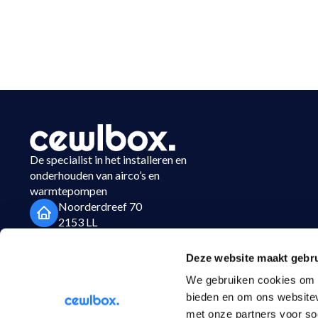
De specialist in het installeren en
onderhouden van airco’s en
warmtepompen
Noorderdreef 70
2153 LL
Nieuw Vennep
Deze website maakt gebru
023-3037450
We gebruiken cookies om c
info@cewlbox.nl
bieden en om ons websitev
met onze partners voor so