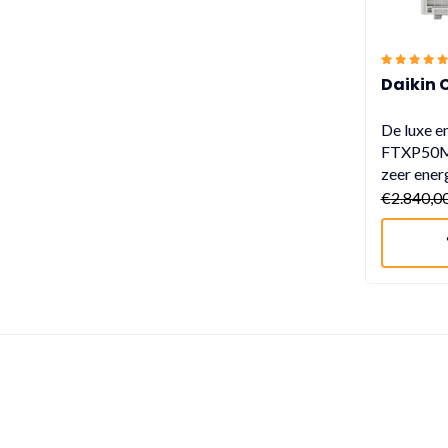
Daikin
De luxe e
FTXP50M 
zeer energ
€2.840,0