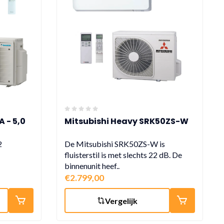
 - 5,0
Mitsubishi Heavy SRK50ZS-W
2
De Mitsubishi SRK50ZS-W is
fluisterstil is met slechts 22 dB. De
binnenunit heef..
€2.799,00
Vergelijk