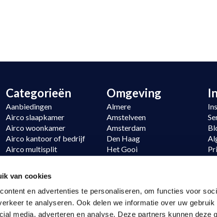
Categorieën
Omgeving
I
Aanbiedingen
Almere
In
Airco slaapkamer
Amstelveen
Se
Airco woonkamer
Amsterdam
Bl
Airco kantoor of bedrijf
Den Haag
Al
Airco multisplit
Het Gooi
Pr
Verwarmen
Hoofddorp
Si
Daikin
Noordwijk
Re
ik van cookies
LG
Utrecht
ontent en advertenties te personaliseren, om functies voor soci
erkeer te analyseren. Ook delen we informatie over uw gebruik 
cial media, adverteren en analyse. Deze partners kunnen deze