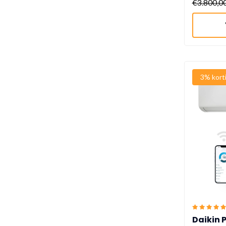
€3.800,0
3% kort
Daikin 