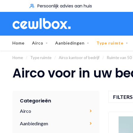
Persoonlijk advies aan huis
Home
Airco
Aanbiedingen
Type ruimte
Home
/
Type ruimte
/
Airco kantoor of bedrijf
/
Ruimte van 50
Airco voor in uw bed
FILTER
Categorieën
Airco
Aanbiedingen