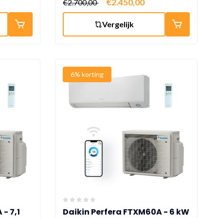
€2.450,00
€2.700,00
Vergelijk
6% korting
- 7,1
Daikin Perfera FTXM60A - 6 kW