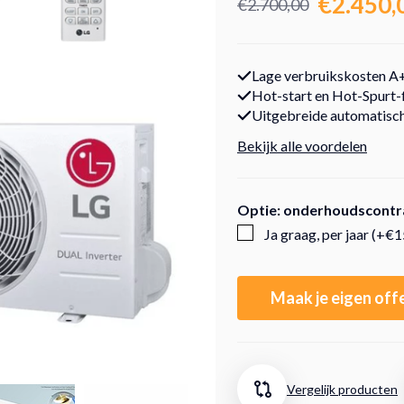
€2.450,
€2.700,00
Lage verbruikskosten A
Hot-start en Hot-Spurt-f
Uitgebreide automatisch
Bekijk alle voordelen
Optie: onderhoudscontr
Ja graag, per jaar (+€
Maak je eigen off
Vergelijk producten