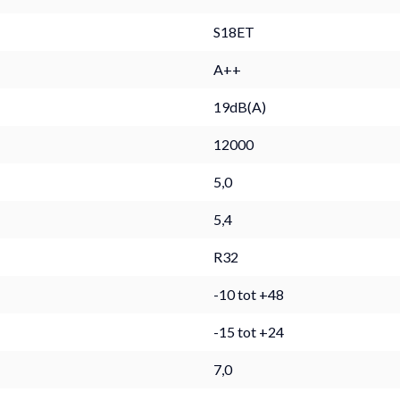
S18ET
A++
19dB(A)
12000
5,0
5,4
R32
-10 tot +48
-15 tot +24
7,0