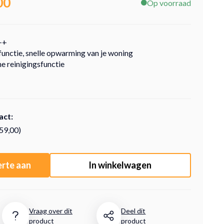
00
Op voorraad
++
unctie, snelle opwarming van je woning
e reinigingsfunctie
act:
159,00)
erte aan
In winkelwagen
Vraag over dit
Deel dit
product
product