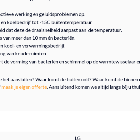
fectieve werking en geluidsproblemen op.
 en koelbedrijf tot -15C buitentemperatuur
teld dat deze de draaisnelheid aanpast aan de temperatuur.
s van meer dan 10 mm én bacteriën.
n koel- en verwarmingsbedrijf.
ing van koude ruimten.
ert de vorming van bacteriën en schimmel op de warmtewisselaar 
 we het aansluiten? Waar komt de buiten unit? Waar komt de binnen
f
maak je eigen offerte
. Aansluitend komen we altijd langs bij u th
LG