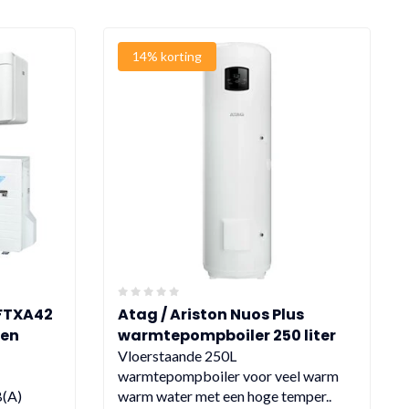
14% korting
 FTXA42
Atag / Ariston Nuos Plus
ren
warmtepompboiler 250 liter
warmtepompboiler met wifi
Vloerstaande 250L
(subsidie € 925,-)
warmtepompboiler voor veel warm
B(A)
warm water met een hoge temper..