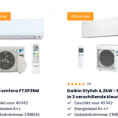
ting
8% korting
(4)
 Comfora FTXP35M
Daikin Stylish 4,2kW -
in 3 verschillende kleu
ikt voor 40 M2
Geschikt voor 45 M2
ielabel A++
Energielabel A+++
dsdrukniveau 19dB(A)
Geluidsdrukniveau 19d