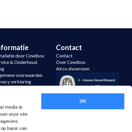
nformatie
Contact
stallatie door Cewlbox
Contact
rvice & Onderhoud
Over Cewlbox
og
Airco showroom
gemene voorwaarden
ivacy verklaring
temap
tourneren
OK
al media te
van onze site
 gegevens
 op basis van