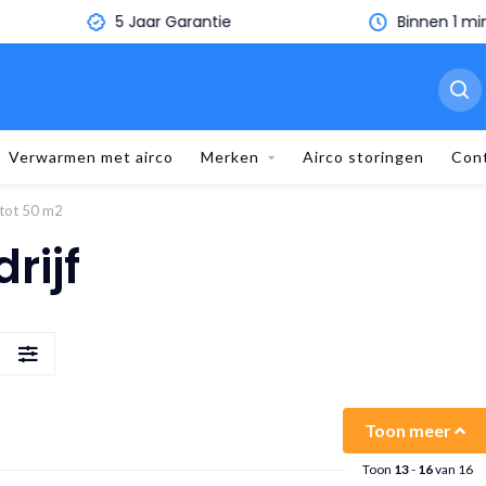
5 Jaar Garantie
Binnen 1 minuut je eige
Verwarmen met airco
Merken
Airco storingen
Con
 tot 50 m2
rijf
S
Toon meer
Toon
13
-
16
van 16