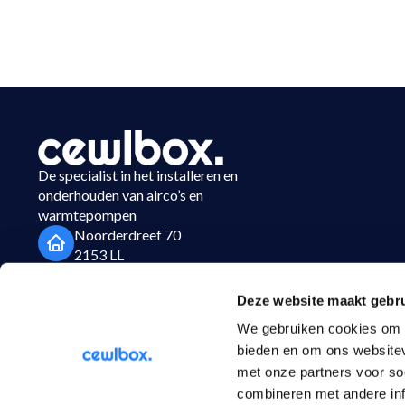
De specialist in het installeren en
onderhouden van airco’s en
warmtepompen
Noorderdreef 70
2153 LL
Nieuw Vennep
Deze website maakt gebru
023-3037450
We gebruiken cookies om c
info@cewlbox.nl
bieden en om ons websitev
met onze partners voor so
combineren met andere inf