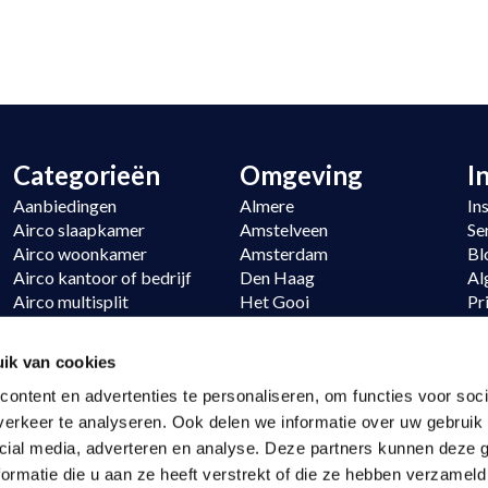
Categorieën
Omgeving
I
Aanbiedingen
Almere
In
Airco slaapkamer
Amstelveen
Se
Airco woonkamer
Amsterdam
Bl
Airco kantoor of bedrijf
Den Haag
Al
Airco multisplit
Het Gooi
Pr
Verwarmen
Hoofddorp
Si
Daikin
Noordwijk
Re
ik van cookies
LG
Utrecht
ontent en advertenties te personaliseren, om functies voor soci
erkeer te analyseren. Ook delen we informatie over uw gebruik 
cial media, adverteren en analyse. Deze partners kunnen deze
ormatie die u aan ze heeft verstrekt of die ze hebben verzameld