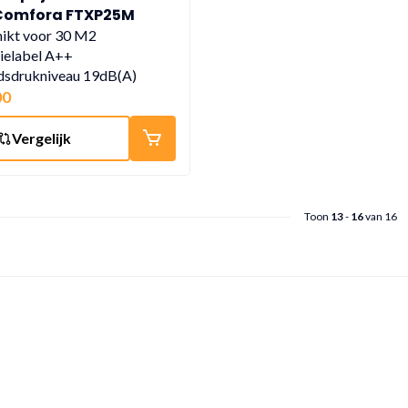
 Comfora FTXP25M
ikt voor 30 M2
ielabel A++
dsdrukniveau 19dB(A)
00
Vergelijk
Toon
13
-
16
van 16