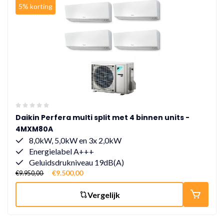
5% korting
Daikin Perfera multi split met 4 binnen units -
4MXM80A
8,0kW, 5,0kW en 3x 2,0kW
Energielabel A+++
Geluidsdrukniveau 19dB(A)
€9.500,00
€9.950,00
Vergelijk