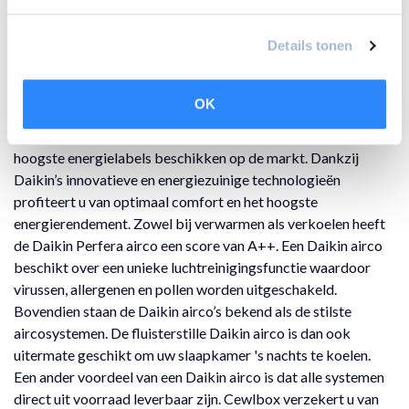
Voordelen van een Daikin Perfera
wandmodel
Details tonen
Als de zomer in aantocht is en u behoefte heeft aan een fris
briesje in uw woonruimte, is een Daikin Perfera airco de
OK
perfecte oplossing. Typerend voor het Japanse merk Daikin
is het gegeven dat de airconditioningsystemen over de
hoogste energielabels beschikken op de markt. Dankzij
Daikin’s innovatieve en energiezuinige technologieën
profiteert u van optimaal comfort en het hoogste
energierendement. Zowel bij verwarmen als verkoelen heeft
de Daikin Perfera airco een score van A++. Een Daikin airco
beschikt over een unieke luchtreinigingsfunctie waardoor
virussen, allergenen en pollen worden uitgeschakeld.
Bovendien staan de Daikin airco’s bekend als de stilste
aircosystemen. De fluisterstille Daikin airco is dan ook
uitermate geschikt om uw slaapkamer 's nachts te koelen.
Een ander voordeel van een Daikin airco is dat alle systemen
direct uit voorraad leverbaar zijn. Cewlbox verzekert u van