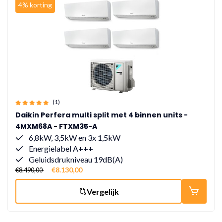
4% korting
(1)
Daikin Perfera multi split met 4 binnen units -
4MXM68A - FTXM35-A
6,8kW, 3,5kW en 3x 1,5kW
Energielabel A+++
Geluidsdrukniveau 19dB(A)
€8.130,00
€8.490,00
Vergelijk