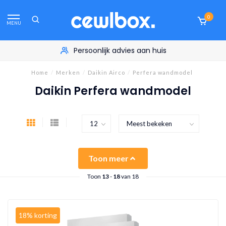
0
MENU
Persoonlijk advies aan huis
Home
/
Merken
/
Daikin Airco
/
Perfera wandmodel
Daikin Perfera wandmodel
Toon meer
Toon
13
-
18
van 18
18% korting