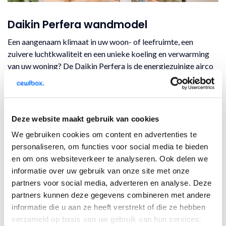
Daikin Perfera wandmodel
Een aangenaam klimaat in uw woon- of leefruimte, een
zuivere luchtkwaliteit en een unieke koeling en verwarming
van uw woning? De Daikin Perfera is de energiezuinige airco
waarmee u eenvoudig een comfortabel klimaat in uw
woonruimte creëert. De Perfera is een innovatief en
onopvallend aircosysteem met een fluisterstille werking en
een optimale luchtstroom. Het stijlvolle ontwerp is
Deze website maakt gebruik van cookies
ruimtebesparend en past daardoor in iedere ruimte. Naast
We gebruiken cookies om content en advertenties te
het stijlvolle design biedt de Daikin Perfera talloze
personaliseren, om functies voor social media te bieden
innovatieve functies, waaronder een unieke
en om ons websiteverkeer te analyseren. Ook delen we
verwarmingsfunctie en een zilverfilter voor luchtzuivering en
informatie over uw gebruik van onze site met onze
allergeenbestrijding. Cewlbox is de specialist in het leveren
partners voor social media, adverteren en analyse. Deze
en installeren van oplossingen op gebied van klimaattechniek.
partners kunnen deze gegevens combineren met andere
Ontdek bij Cewlbox alle voordelige eigenschappen van een
informatie die u aan ze heeft verstrekt of die ze hebben
Daikin Perfera airco.
verzameld op basis van uw gebruik van hun services.