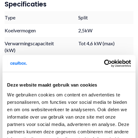
Specificaties
Type
Split
Koelvermogen
2,5kW
Verwarmingscapaciteit
Tot 4,6 kW (max)
(kW)
Energielabel
A++
Seer
8,3
Deze website maakt gebruik van cookies
SCOP
4,6
We gebruiken cookies om content en advertenties te
Geluidsniveau binnenunit
19dB
personaliseren, om functies voor social media te bieden
en om ons websiteverkeer te analyseren. Ook delen we
Geluidsniveau buitenunit
53 dB
informatie over uw gebruik van onze site met onze
partners voor social media, adverteren en analyse. Deze
Koedemiddel
R32
partners kunnen deze gegevens combineren met andere