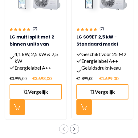
(7)
(7)
LG multi split met 2
LG S09ET 2,5 kW -
binnen units van
Standaard model
2,5kW
4,1 kW, 2,5 kW & 2,5
Geschikt voor 25 M2
kW
Energielabel A++
Energielabel A++
Geluidsdrukniveau
Geluidsdrukniveau
19dB(A)
€3.698,00
€1.699,00
€3.999,00
€1.899,00
19dB(A)
Vergelijk
Vergelijk