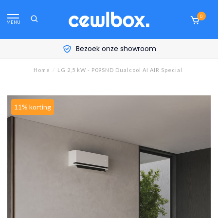
0
MENU
Bezoek onze showroom
Home
/
LG 2,5 kW - P09SND Dualcool AI AIR Special
11% korting