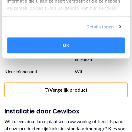
informatie die u aan ze heeft verstrekt of die ze hebben
Extra functies
Allergiefilter, comfort
verzameld op basis van uw gebruik van hun services.
humidity control, window
open detecting, timer
Details tonen
Wifi
Afstandbediening
OK
Spraakfunctie
Ja met Google assistant
en Alexa
Kleur binnenunit
Wit
Vergelijk product
Installatie door Cewlbox
Wilt u een airco laten plaatsen in uw woning of bedrijfspand,
al onze producten zijn inclusief standaardmontage? Kies voor