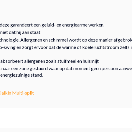
 deze garandeert een geluid- en energiearme werken.
iet dat hij aan staat
echnologie. Allergenen en schimmel wordt op deze manier afgebro
-swing en zorgt ervoor dat de warme of koele luchtstroom zelfs in
; absorbeert allergenen zoals stuifmeel en huismijt
 naar een zone gestuurd waar op dat moment geen persoon aanwez
energiezuinige stand.
Daikin Multi-split