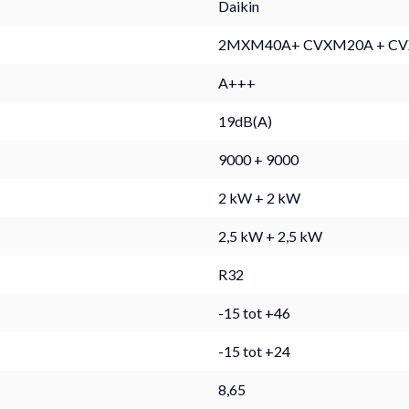
Daikin
2MXM40A+ CVXM20A + C
A+++
19dB(A)
9000 + 9000
2 kW + 2 kW
2,5 kW + 2,5 kW
R32
-15 tot +46
-15 tot +24
8,65