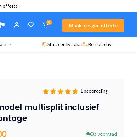
n offerte
0
Maak je eigen offerte
act
Start een live chat
Bel met ons
1 beoordeling
odel multisplit inclusief
ontage
00
Op voorraad