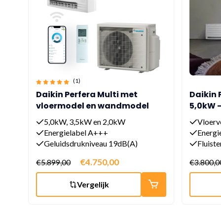
(1)
Daikin Perfera Multi met
Daikin 
vloermodel en wandmodel
5,0kW 
5,0kW, 3,5kW en 2,0kW
Vloerv
Energielabel A+++
Energi
Geluidsdrukniveau 19dB(A)
Fluiste
€4.750,00
€5.899,00
€3.800,0
Vergelijk