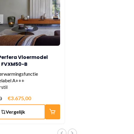
Perfera Vloermodel
- FVXM50-B
erwarmingsfunctie
elabel A+++
rstil
€3.675,00
0
Vergelijk