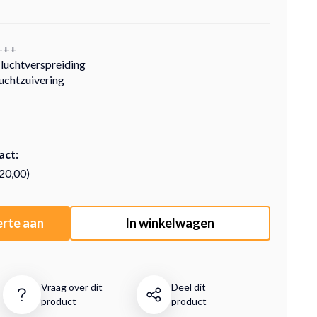
A+++
luchtverspreiding
luchtzuivering
act:
220,00)
erte aan
In winkelwagen
Vraag over dit
Deel dit
product
product