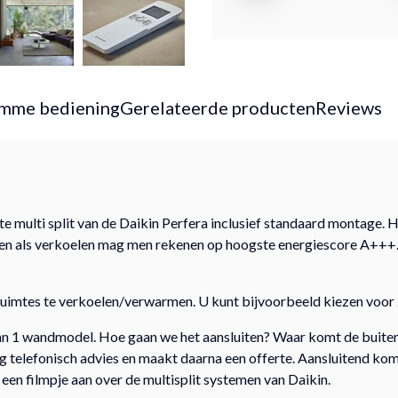
imme bediening
Gerelateerde producten
Reviews
 multi split van de Daikin Perfera inclusief standaard montage. H
men als verkoelen mag men rekenen op hoogste energiescore A+++.
 2 ruimtes te verkoelen/verwarmen. U kunt bijvoorbeeld kiezen vo
dan 1 wandmodel. Hoe gaan we het aansluiten? Waar komt de buite
elefonisch advies en maakt daarna een offerte. Aansluitend komen
u een filmpje aan over de multisplit systemen van Daikin.