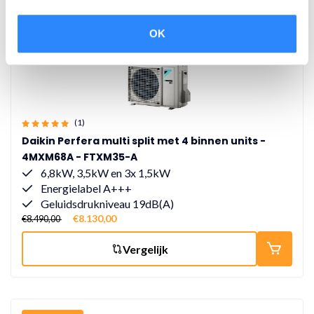
OK
(1)
Daikin Perfera multi split met 4 binnen units -
4MXM68A - FTXM35-A
6,8kW, 3,5kW en 3x 1,5kW
Energielabel A+++
Geluidsdrukniveau 19dB(A)
€8.130,00
€8.490,00
Vergelijk