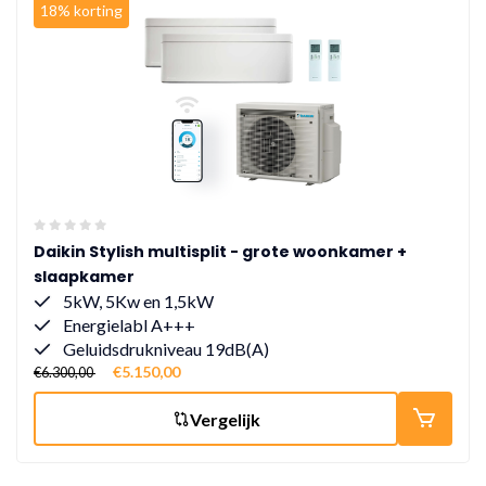
18% korting
Daikin Stylish multisplit - grote woonkamer +
slaapkamer
5kW, 5Kw en 1,5kW
Energielabl A+++
Geluidsdrukniveau 19dB(A)
€5.150,00
€6.300,00
Vergelijk