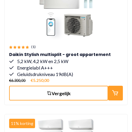
(1)
Daikin Stylish multisplit - groot appartement
5,2 kW, 4,2 kW en 2,5 kW
Energielabl A+++
Geluidsdrukniveau 19dB(A)
€5.250,00
€6.300,00
Vergelijk
11% korting