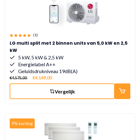
(1)
LG multi split met 2 binnen units van 5,0 kW en 2,5
kW
5 kW, 5 kW & 2,5 kW
Energielabel A++
Geluidsdrukniveau 19dB(A)
€4.149,00
€4.575,00
Vergelijk
9% korting