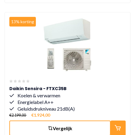
13% korting
Daikin Sensira - FTXC35B
Koelen & verwarmen
Energielabel A++
Geluidsdrukniveau 21dB(A)
€1.924,00
€2.199,00
Vergelijk