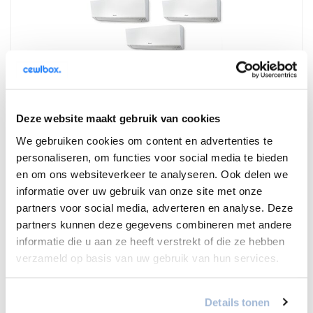
(1)
Deze website maakt gebruik van cookies
Daikin Perfera multi split met 5 binnen units
We gebruiken cookies om content en advertenties te
9,0kW, 5,0kW en 4x 2,0kW
personaliseren, om functies voor social media te bieden
Energielabel A+++
en om ons websiteverkeer te analyseren. Ook delen we
Geluidsdrukniveau 19dB(A)
informatie over uw gebruik van onze site met onze
€10.650,00
€11.950,00
partners voor social media, adverteren en analyse. Deze
partners kunnen deze gegevens combineren met andere
Vergelijk
informatie die u aan ze heeft verstrekt of die ze hebben
verzameld op basis van uw gebruik van hun services.
4% korting
Details tonen