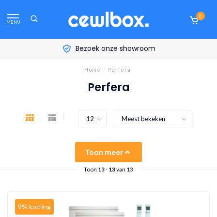
0
MENU
Bezoek onze showroom
Home
/
Perfera
Perfera
Toon meer
Toon
13
-
13
van 13
9% korting