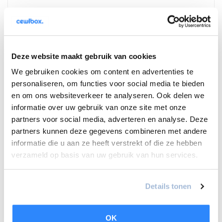
Deze website maakt gebruik van cookies
We gebruiken cookies om content en advertenties te
personaliseren, om functies voor social media te bieden
Daikin Perfera FTXM50A - 5,0 kW - A++
Geschikt voor 60-70 M2
en om ons websiteverkeer te analyseren. Ook delen we
Energielabel A++
informatie over uw gebruik van onze site met onze
Fluisterstil
partners voor social media, adverteren en analyse. Deze
€3.500,00
€3.700,00
partners kunnen deze gegevens combineren met andere
informatie die u aan ze heeft verstrekt of die ze hebben
Vergelijk
verzameld op basis van uw gebruik van hun services.
Details tonen
11% korting
OK