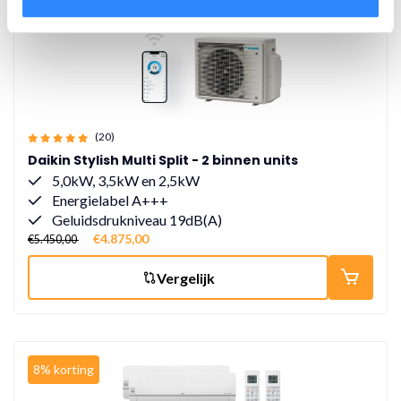
(20)
Daikin Stylish Multi Split - 2 binnen units
5,0kW, 3,5kW en 2,5kW
Energielabel A+++
Geluidsdrukniveau 19dB(A)
€4.875,00
€5.450,00
Vergelijk
8% korting