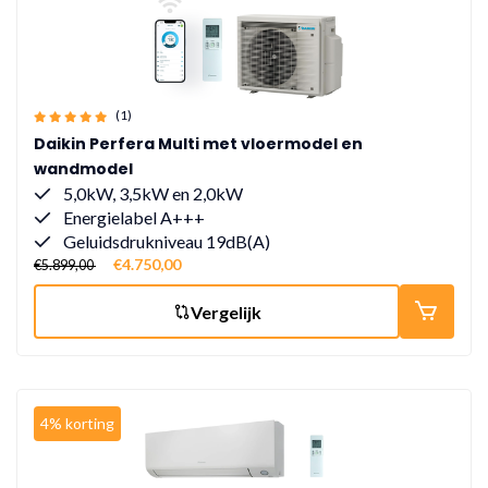
(1)
Daikin Perfera Multi met vloermodel en
wandmodel
5,0kW, 3,5kW en 2,0kW
Energielabel A+++
Geluidsdrukniveau 19dB(A)
€4.750,00
€5.899,00
Vergelijk
4% korting