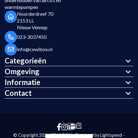
onderhouden van airco’s en
warmtepompen
Noorderdreef 70
2153 LL
Nieuw Vennep
023-3037450
info@cewlbox.nl
Categorieën
Omgeving
Informatie
Contact
© Copyright 2026 CEWLBOX - Powered by
Lightspeed
-