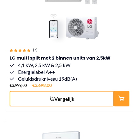
(7)
LG multi split met 2 binnen units van 2,5kW
4,1 kW, 2,5 kW & 2,5 kW
Energielabel A++
Geluidsdrukniveau 19dB(A)
€3.698,00
€3.999,00
Vergelijk