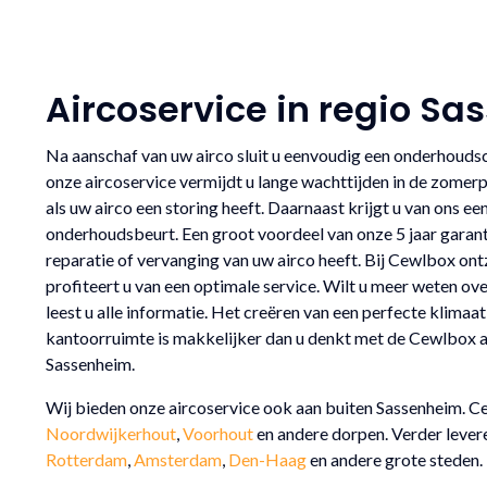
Aircoservice in regio S
Na aanschaf van uw airco sluit u eenvoudig een onderhouds
onze aircoservice vermijdt u lange wachttijden in de zomer
als uw airco een storing heeft. Daarnaast krijgt u van ons ee
onderhoudsbeurt. Een groot voordeel van onze 5 jaar garantie
reparatie of vervanging van uw airco heeft. Bij Cewlbox ontz
profiteert u van een optimale service. Wilt u meer weten ov
leest u alle informatie. Het creëren van een perfecte klimaa
kantoorruimte is makkelijker dan u denkt met de Cewlbox ai
Sassenheim.
Wij bieden onze aircoservice ook aan buiten Sassenheim. Cew
Noordwijkerhout
,
Voorhout
en andere dorpen. Verder levere
Rotterdam
,
Amsterdam
,
Den-Haag
en andere grote steden.