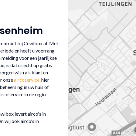
assenheim
contract bij Cewlbox af. Met
periode en heeft u voorrang
n melding voor een jaarlijkse
, is dat u recht op gratis
orgen wij u als klant en
er onze
aircoservice
, hier
tbeheersing in uw huis of
rcoservice in de regio
lbox levert airco's in
n wij ook airco's in