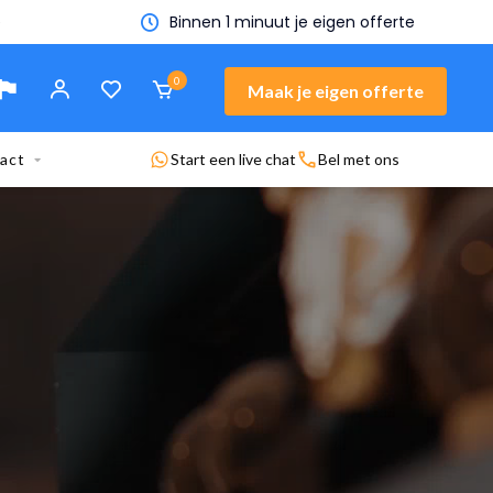
n offerte
0
Maak je eigen offerte
act
Start een live chat
Bel met ons