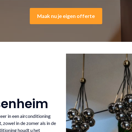
Maak nu je eigen offerte
ssenheim
er in een airconditioning
 zowel in de zomer als in de
itioning houdt u het