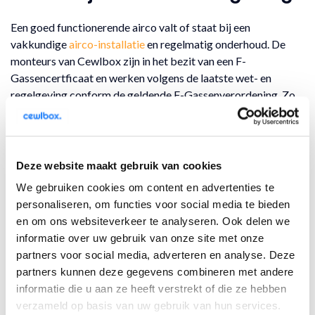
Een goed functionerende airco valt of staat bij een
vakkundige
airco-installatie
en regelmatig onderhoud. De
monteurs van Cewlbox zijn in het bezit van een F-
Gassencertficaat en werken volgens de laatste wet- en
regelgeving conform de geldende F-Gassenverordening. Zo
bent u bij ons verzekerd van een veilige airco-installatie in uw
woning of kantoorpand in Noordwijkerhout en omgeving. Bij
Cewlbox staan duurzaamheid en veiligheid hoog in het
vaandel. Wij werken volgens de strengste milieueisen die aan
Deze website maakt gebruik van cookies
het gebruik van koelmiddelen in airco’s en warmtepompen
We gebruiken cookies om content en advertenties te
worden gesteld. Voor grootschalige projecten of specifieke
personaliseren, om functies voor social media te bieden
wensen, bieden wij een passende klimaatoplossing op maat.
en om ons websiteverkeer te analyseren. Ook delen we
informatie over uw gebruik van onze site met onze
Maak je eigen offerte
partners voor social media, adverteren en analyse. Deze
partners kunnen deze gegevens combineren met andere
informatie die u aan ze heeft verstrekt of die ze hebben
verzameld op basis van uw gebruik van hun services.