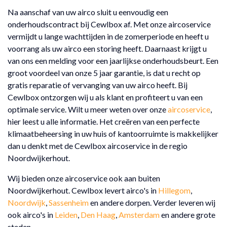
Na aanschaf van uw airco sluit u eenvoudig een
onderhoudscontract bij Cewlbox af. Met onze aircoservice
vermijdt u lange wachttijden in de zomerperiode en heeft u
voorrang als uw airco een storing heeft. Daarnaast krijgt u
van ons een melding voor een jaarlijkse onderhoudsbeurt. Een
groot voordeel van onze 5 jaar garantie, is dat u recht op
gratis reparatie of vervanging van uw airco heeft. Bij
Cewlbox ontzorgen wij u als klant en profiteert u van een
optimale service. Wilt u meer weten over onze
aircoservice
,
hier leest u alle informatie. Het creëren van een perfecte
klimaatbeheersing in uw huis of kantoorruimte is makkelijker
dan u denkt met de Cewlbox aircoservice in de regio
Noordwijkerhout.
Wij bieden onze aircoservice ook aan buiten
Noordwijkerhout. Cewlbox levert airco's in
Hillegom
,
Noordwijk
,
Sassenheim
en andere dorpen. Verder leveren wij
ook airco's in
Leiden
,
Den Haag
,
Amsterdam
en andere grote
steden.