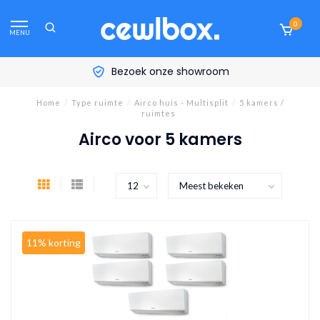
0
MENU
Bezoek onze showroom
Home
/
Type ruimte
/
Airco huis - Multisplit
/
5 kamers /
ruimtes
Airco voor 5 kamers
11% korting