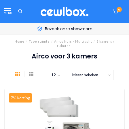
0
MENU
Bezoek onze showroom
Home
/
Type ruimte
/
Airco huis - Multisplit
/
3 kamers /
ruimtes
Airco voor 3 kamers
7% korting