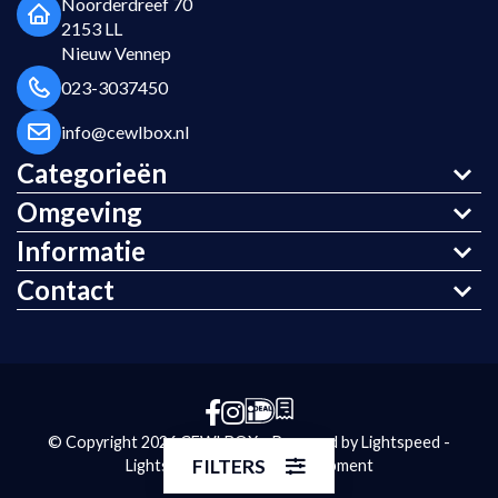
Noorderdreef 70
2153 LL
Nieuw Vennep
023-3037450
info@cewlbox.nl
Categorieën
Omgeving
Informatie
Contact
© Copyright 2026 CEWLBOX - Powered by
Lightspeed
-
FILTERS
Lightspeed design
by
Dyvelopment