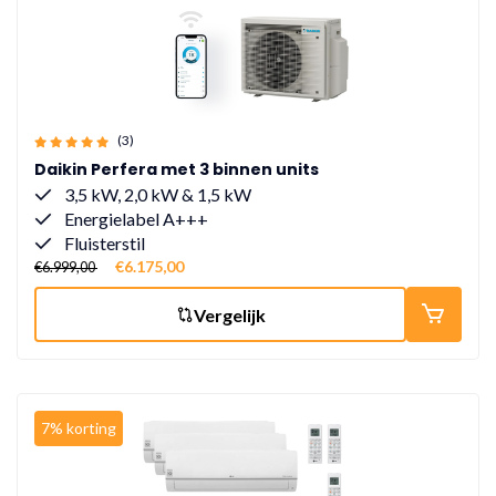
(3)
Daikin Perfera met 3 binnen units
3,5 kW, 2,0 kW & 1,5 kW
Energielabel A+++
Fluisterstil
€6.175,00
€6.999,00
Vergelijk
7% korting