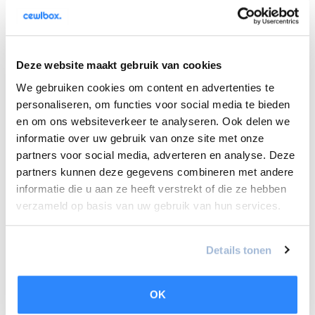
14% korting
Deze website maakt gebruik van cookies
We gebruiken cookies om content en advertenties te
personaliseren, om functies voor social media te bieden
en om ons websiteverkeer te analyseren. Ook delen we
informatie over uw gebruik van onze site met onze
partners voor social media, adverteren en analyse. Deze
Atag / Ariston Nuos Plus warmtepompboiler 250
partners kunnen deze gegevens combineren met andere
liter warmtepompboiler met wifi (subsidie €
informatie die u aan ze heeft verstrekt of die ze hebben
925,-)
Vloerstaande 250L warmtepompboiler voor veel warm
verzameld op basis van uw gebruik van hun services.
warm water met een hoge temper..
€2.995,00
€3.475,00
Details tonen
Vergelijk
OK