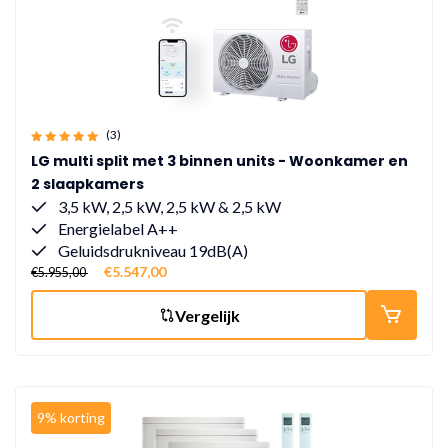
(3)
LG multi split met 3 binnen units - Woonkamer en
2 slaapkamers
3,5 kW, 2,5 kW, 2,5 kW & 2,5 kW
Energielabel A++
Geluidsdrukniveau 19dB(A)
€5.547,00
€5.955,00
Vergelijk
9% korting