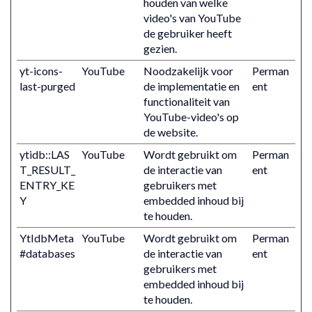
houden van welke
video's van YouTube
de gebruiker heeft
gezien.
yt-icons-
YouTube
Noodzakelijk voor
Perman
last-purged
de implementatie en
ent
functionaliteit van
YouTube-video's op
de website.
ytidb::LAS
YouTube
Wordt gebruikt om
Perman
T_RESULT_
de interactie van
ent
ENTRY_KE
gebruikers met
Y
embedded inhoud bij
te houden.
YtIdbMeta
YouTube
Wordt gebruikt om
Perman
#databases
de interactie van
ent
gebruikers met
embedded inhoud bij
te houden.