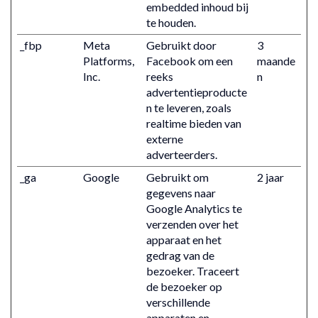
embedded inhoud bij
te houden.
_fbp
Meta
Gebruikt door
3
Platforms,
Facebook om een
maande
Inc.
reeks
n
advertentieproducte
n te leveren, zoals
realtime bieden van
externe
adverteerders.
_ga
Google
Gebruikt om
2 jaar
gegevens naar
Google Analytics te
verzenden over het
apparaat en het
gedrag van de
bezoeker. Traceert
de bezoeker op
verschillende
apparaten en