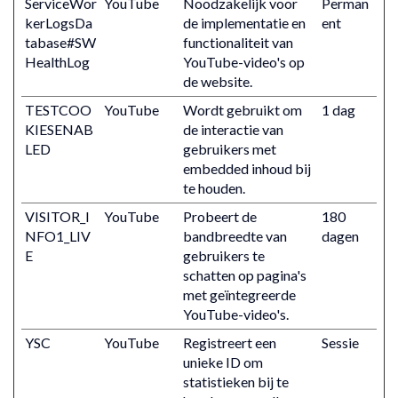
ServiceWor
YouTube
Noodzakelijk voor
Perman
kerLogsDa
de implementatie en
ent
tabase#SW
functionaliteit van
HealthLog
YouTube-video's op
de website.
TESTCOO
YouTube
Wordt gebruikt om
1 dag
KIESENAB
de interactie van
LED
gebruikers met
embedded inhoud bij
te houden.
VISITOR_I
YouTube
Probeert de
180
NFO1_LIV
bandbreedte van
dagen
E
gebruikers te
schatten op pagina's
met geïntegreerde
YouTube-video's.
YSC
YouTube
Registreert een
Sessie
unieke ID om
statistieken bij te