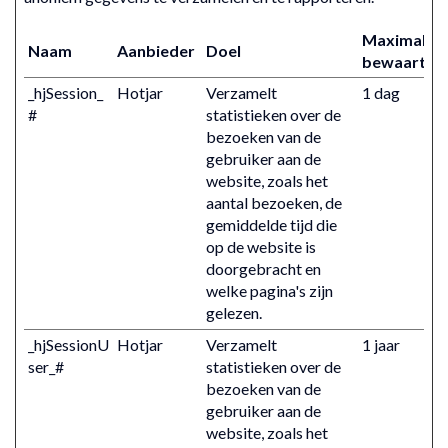
Maximale
Naam
Aanbieder
Doel
bewaarterm
_hjSession_
Hotjar
Verzamelt
1 dag
#
statistieken over de
bezoeken van de
gebruiker aan de
website, zoals het
aantal bezoeken, de
gemiddelde tijd die
op de website is
doorgebracht en
welke pagina's zijn
gelezen.
_hjSessionU
Hotjar
Verzamelt
1 jaar
ser_#
statistieken over de
bezoeken van de
gebruiker aan de
website, zoals het