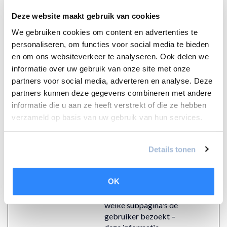
bezoeker, waardoor
Deze website maakt gebruik van cookies
het
We gebruiken cookies om content en advertenties te
ondersteuningsteam/
helpdesk van de
personaliseren, om functies voor social media te bieden
website de bezoeker
en om ons websiteverkeer te analyseren. Ook delen we
kan herkennen bij een
informatie over uw gebruik van onze site met onze
hulpvraag, en de
partners voor social media, adverteren en analyse. Deze
navigatie van de
partners kunnen deze gegevens combineren met andere
bezoeker op de
informatie die u aan ze heeft verstrekt of die ze hebben
website kan inzien.
verzameld op basis van uw gebruik van hun services.
hjActiveVie
Hotjar
Deze cookie bevat
Perman
wportIds
een ID-string
ent
gecreëerd op basis
Details tonen
van de huidige sessie.
Deze ID-string bevat
OK
niet-persoonlijke
informatie over
welke subpagina's de
gebruiker bezoekt –