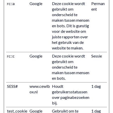
rc::a
Google
Deze cookie wordt
Perman
gebruikt om
ent
onderscheid te
maken tussen mensen
en bots. Dit is gunstig
voor de website om
juiste rapporten over
het gebruik van de
website te maken.
rc::c
Google
Deze cookie wordt
Sessie
gebruikt om
onderscheid te
maken tussen mensen
en bots.
SESS#
www.cewlb
Houdt
1 dag
ox.nl
gebruikersstatussen
over paginabezoeken
bij.
test_cookie
Google
Gebruikt om te
1 dag