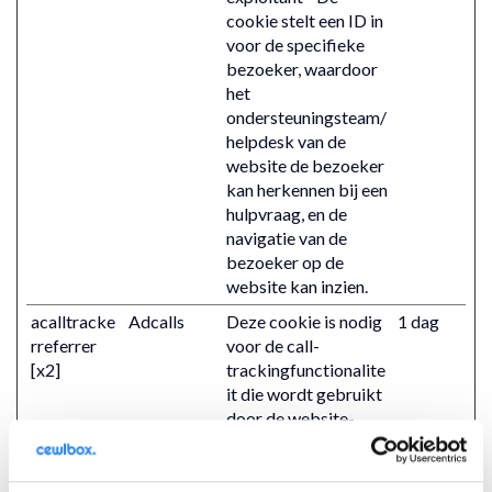
cookie stelt een ID in
voor de specifieke
bezoeker, waardoor
het
ondersteuningsteam/
helpdesk van de
website de bezoeker
kan herkennen bij een
hulpvraag, en de
navigatie van de
bezoeker op de
website kan inzien.
acalltracke
Adcalls
Deze cookie is nodig
1 dag
rreferrer
voor de call-
[x2]
trackingfunctionalite
it die wordt gebruikt
door de website-
exploitant - De
cookie stelt een ID in
voor de specifieke