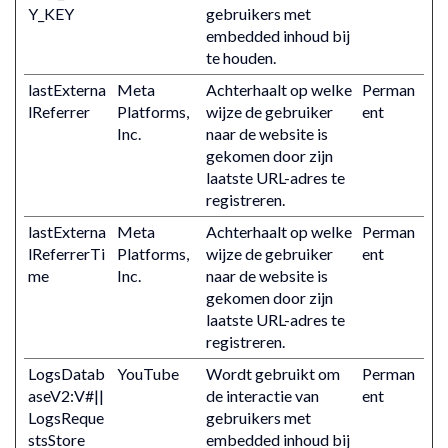
Y_KEY
gebruikers met
embedded inhoud bij
te houden.
lastExterna
Meta
Achterhaalt op welke
Perman
lReferrer
Platforms,
wijze de gebruiker
ent
Inc.
naar de website is
gekomen door zijn
laatste URL-adres te
registreren.
lastExterna
Meta
Achterhaalt op welke
Perman
lReferrerTi
Platforms,
wijze de gebruiker
ent
me
Inc.
naar de website is
gekomen door zijn
laatste URL-adres te
registreren.
LogsDatab
YouTube
Wordt gebruikt om
Perman
aseV2:V#||
de interactie van
ent
LogsReque
gebruikers met
stsStore
embedded inhoud bij