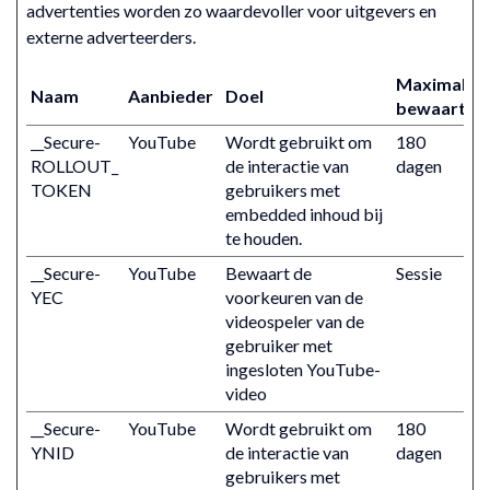
advertenties worden zo waardevoller voor uitgevers en
externe adverteerders.
Maximale
Naam
Aanbieder
Doel
bewaarterm
__Secure-
YouTube
Wordt gebruikt om
180
ROLLOUT_
de interactie van
dagen
TOKEN
gebruikers met
embedded inhoud bij
te houden.
__Secure-
YouTube
Bewaart de
Sessie
YEC
voorkeuren van de
videospeler van de
gebruiker met
ingesloten YouTube-
video
__Secure-
YouTube
Wordt gebruikt om
180
YNID
de interactie van
dagen
gebruikers met