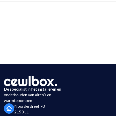
De specialist in het installeren en
onderhouden van airco’s en
warmtepompen
Noorderdreef 70
2153 LL