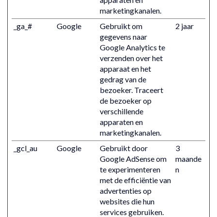
marketingkanalen.
_ga_#
Google
Gebruikt om
2 jaar
gegevens naar
Google Analytics te
verzenden over het
apparaat en het
gedrag van de
bezoeker. Traceert
de bezoeker op
verschillende
apparaten en
marketingkanalen.
_gcl_au
Google
Gebruikt door
3
Google AdSense om
maande
te experimenteren
n
met de efficiëntie van
advertenties op
websites die hun
services gebruiken.