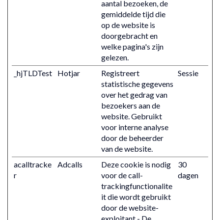
aantal bezoeken, de
gemiddelde tijd die
op de website is
doorgebracht en
welke pagina's zijn
gelezen.
_hjTLDTest
Hotjar
Registreert
Sessie
statistische gegevens
over het gedrag van
bezoekers aan de
website. Gebruikt
voor interne analyse
door de beheerder
van de website.
acalltracke
Adcalls
Deze cookie is nodig
30
r
voor de call-
dagen
trackingfunctionalite
it die wordt gebruikt
door de website-
exploitant - De