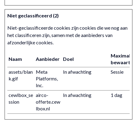
Niet geclassificeerd (2)
Niet-geclassificeerde cookies zijn cookies die we nog aan
het classificeren zijn, samen met de aanbieders van
afzonderlijke cookies.
Maximale
Naam
Aanbieder
Doel
bewaarterm
assets/blan
Meta
In afwachting
Sessie
k.gif
Platforms,
Inc.
cewlbox_se
airco-
In afwachting
1 dag
ssion
offerte.cew
lbox.nl