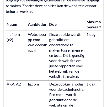
te maken. Zonder deze cookies kan de website niet naar
behoren werken.
Maximale
Naam
Aanbieder
Doel
bewaarterm
__cf_bm
Webshopa
Deze cookie wordt
1 dag
[x2]
pp.com
gebruikt om
www.cewlb
onderscheid te
ox.nl
maken tussen mensen
en bots. Dit is gunstig
voor de website om
juiste rapporten over
het gebruik van de
website te maken.
AKA_A2
lg.com
Deze cookie is nodig
1 dag
voor de cachefunctie.
Een cache wordt
gebruikt door de
website om de