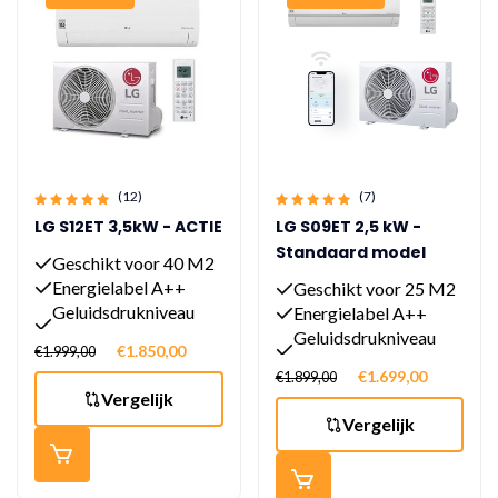
(12)
(7)
LG S12ET 3,5kW - ACTIE
LG S09ET 2,5 kW -
Standaard model
Geschikt voor 40 M2
Energielabel A++
Geschikt voor 25 M2
Geluidsdrukniveau
Energielabel A++
19dB(A)
Geluidsdrukniveau
€1.850,00
€1.999,00
19dB(A)
€1.699,00
€1.899,00
Vergelijk
Vergelijk