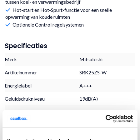
tussen koel- en verwarmingsbedrijf
Hot-start en Hot-Spurt-functie voor een snelle
opwarming van koude ruimten
Optionele Control regelsystemen
Specificaties
Merk
Mitsubishi
Artikelnummer
SRK25ZS-W
Energielabel
A+++
Geluidsdrukniveau
19dB(A)
BTU
9000
Koelcapaciteit (kW )
2,5
Verwarmingscapaciteit
3,2