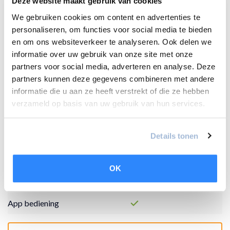
Deze website maakt gebruik van cookies
(kW)
We gebruiken cookies om content en advertenties te
Koudemiddel
R32
personaliseren, om functies voor social media te bieden
en om ons websiteverkeer te analyseren. Ook delen we
Temperatuurbereik koelen
-15 tot +24
informatie over uw gebruik van onze site met onze
(°C)
partners voor social media, adverteren en analyse. Deze
partners kunnen deze gegevens combineren met andere
Temperatuurbereik
-15 tot +24
informatie die u aan ze heeft verstrekt of die ze hebben
verwarmen (°C)
verzameld op basis van uw gebruik van hun services.
SEER
8,50
Details tonen
SCOP
4,70
Wifi
OK
Afstandbediening
App bediening