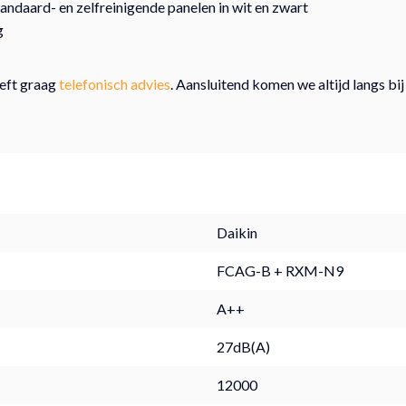
tandaard- en zelfreinigende panelen in wit en zwart
g
eeft graag
telefonisch advies
. Aansluitend komen we altijd langs bij
Daikin
FCAG-B + RXM-N9
A++
27dB(A)
12000