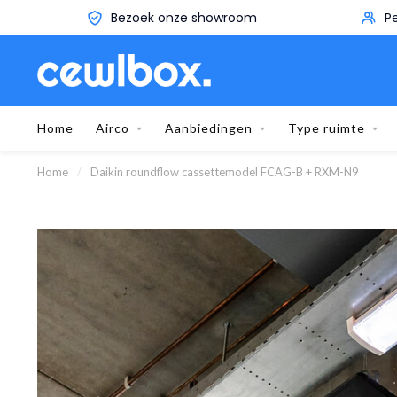
Persoonlijk advies aan huis
Home
Airco
Aanbiedingen
Type ruimte
Home
/
Daikin roundflow cassettemodel FCAG-B + RXM-N9