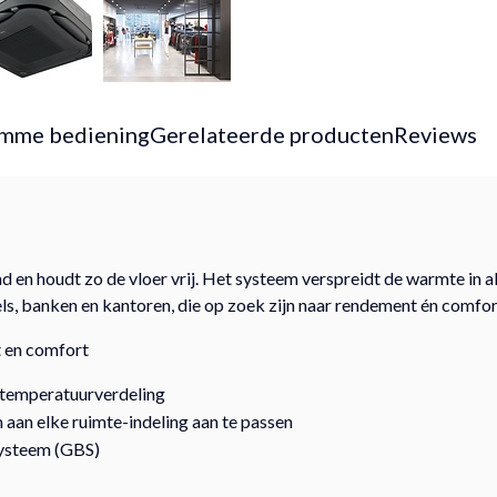
imme bediening
Gerelateerde producten
Reviews
en houdt zo de vloer vrij. Het systeem verspreidt de warmte in al
s, banken en kantoren, die op zoek zijn naar rendement én comfor
t en comfort
e temperatuurverdeling
m aan elke ruimte-indeling aan te passen
systeem (GBS)