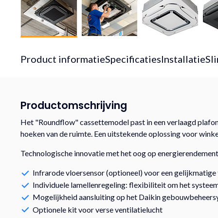
Product informatie
Specificaties
Installatie
Sl
Productomschrijving
Het "Roundflow" cassettemodel past in een verlaagd plafond 
hoeken van de ruimte. Een uitstekende oplossing voor winkel
Technologische innovatie met het oog op energierendemen
Infrarode vloersensor (optioneel) voor een gelijkmatig
Individuele lamellenregeling: flexibiliteit om het systee
Mogelijkheid aansluiting op het Daikin gebouwbeheer
Optionele kit voor verse ventilatielucht