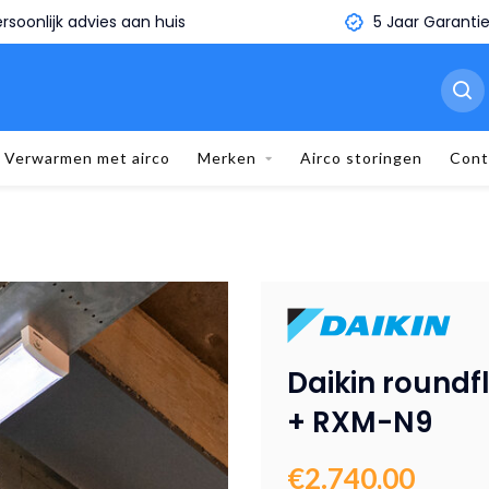
5 Jaar Garantie
Binnen 1 minuut je eige
Verwarmen met airco
Merken
Airco storingen
Cont
Daikin round
+ RXM-N9
€2.740,00