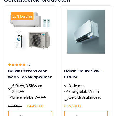
15% korting
(6)
Daikin Perfera voor
Daikin Emura 5kW -
woon- en slaapkamer
FTXJ50
met 2 binnen units
5,0kW, 3,5kW en
3 kleuren
van 3,5 kW en 2,5 kW
2,5kW
Energielabl A+++
Energielabel A+++
Geluidsdrukniveau
Geluidsdrukniveau
19dB(A)
€4.495,00
€3.950,00
€5.299,00
fluisterstil