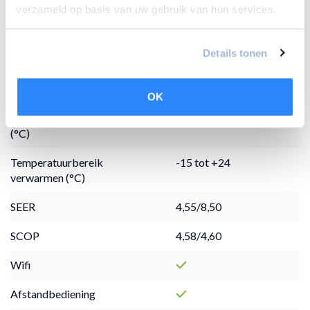
Koelcapaciteit (kW )
3,5 kW + 1,5 kW + 1,5 kW
verzameld op basis van uw gebruik van hun services.
+ 1,5 kW
Verwarmingscapaciteit
3,8 kW + 1,8 kW + 1,8 kW
Details tonen
(kW)
+ 1,8 kW
Koudemiddel
R32
OK
Temperatuurbereik koelen
-15 tot +46
(°C)
Temperatuurbereik
-15 tot +24
verwarmen (°C)
SEER
4,55/8,50
SCOP
4,58/4,60
Wifi
Afstandbediening