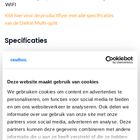
WIFI
Klik hier voor de productflyer met alle specificaties
van de Daikin Multi-split
Specificaties
Merk
Daikin
Artikelnummer
4MXM68A+ FTXM35A
+ CTXM15A +
CTXM15A + CTXM15A
Deze website maakt gebruik van cookies
We gebruiken cookies om content en advertenties te
Energielabel
A+++
personaliseren, om functies voor social media te bieden
en om ons websiteverkeer te analyseren. Ook delen we
Geluidsdrukniveau
19dB(A)
informatie over uw gebruik van onze site met onze
BTU
12000 + 5000 + 5000 +
partners voor social media, adverteren en analyse. Deze
5000
partners kunnen deze gegevens combineren met andere
informatie die u aan ze heeft verstrekt of die ze hebben