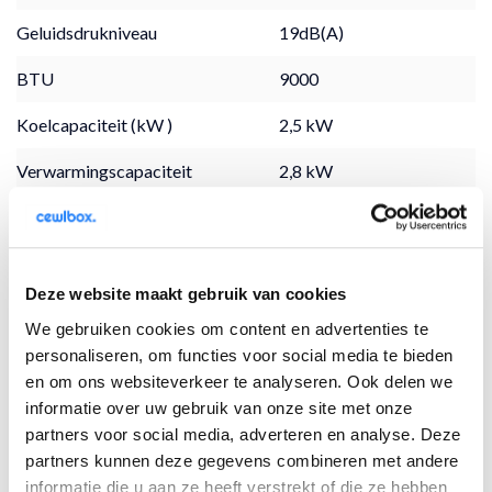
Geluidsdrukniveau
19dB(A)
BTU
9000
Koelcapaciteit (kW )
2,5 kW
Verwarmingscapaciteit
2,8 kW
(kW)
Koudemiddel
R32
Temperatuurbereik koelen
-10 tot +50
Deze website maakt gebruik van cookies
(°C)
We gebruiken cookies om content en advertenties te
personaliseren, om functies voor social media te bieden
Temperatuurbereik
-20 tot +24
verwarmen (°C)
en om ons websiteverkeer te analyseren. Ook delen we
informatie over uw gebruik van onze site met onze
SEER
8,52
partners voor social media, adverteren en analyse. Deze
partners kunnen deze gegevens combineren met andere
SCOP
5,10
informatie die u aan ze heeft verstrekt of die ze hebben