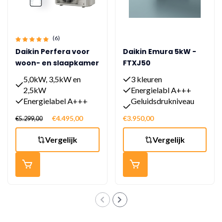
(6)
Daikin Perfera voor
Daikin Emura 5kW -
woon- en slaapkamer
FTXJ50
met 2 binnen units
5,0kW, 3,5kW en
3 kleuren
van 3,5 kW en 2,5 kW
2,5kW
Energielabl A+++
Energielabel A+++
Geluidsdrukniveau
Geluidsdrukniveau
19dB(A)
€4.495,00
€3.950,00
€5.299,00
fluisterstil
Vergelijk
Vergelijk