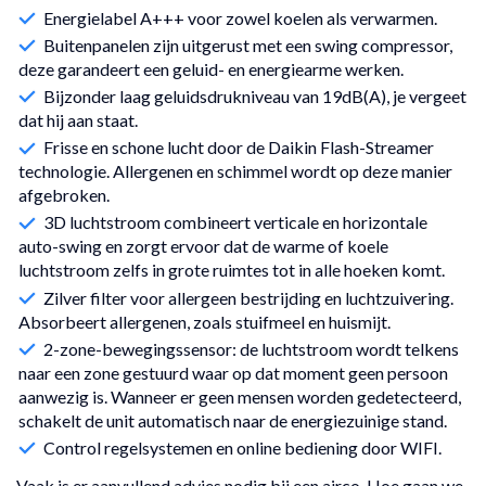
Energielabel A+++ voor zowel koelen als verwarmen.
Buitenpanelen zijn uitgerust met een swing compressor,
deze garandeert een geluid- en energiearme werken.
Bijzonder laag geluidsdrukniveau van 19dB(A), je vergeet
dat hij aan staat.
Frisse en schone lucht door de Daikin Flash-Streamer
technologie. Allergenen en schimmel wordt op deze manier
afgebroken.
3D luchtstroom combineert verticale en horizontale
auto-swing en zorgt ervoor dat de warme of koele
luchtstroom zelfs in grote ruimtes tot in alle hoeken komt.
Zilver filter voor allergeen bestrijding en luchtzuivering.
Absorbeert allergenen, zoals stuifmeel en huismijt.
2-zone-bewegingssensor: de luchtstroom wordt telkens
naar een zone gestuurd waar op dat moment geen persoon
aanwezig is. Wanneer er geen mensen worden gedetecteerd,
schakelt de unit automatisch naar de energiezuinige stand.
Control regelsystemen en online bediening door WIFI.
Vaak is er aanvullend advies nodig bij een airco. Hoe gaan we