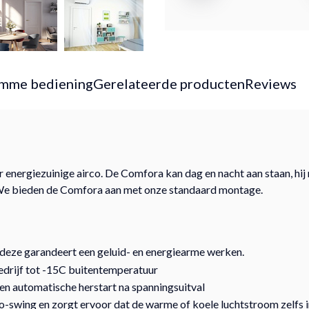
imme bediening
Gerelateerde producten
Reviews
nergiezuinige airco. De Comfora kan dag en nacht aan staan, hij 
. We bieden de Comfora aan met onze standaard montage.
 deze garandeert een geluid- en energiearme werken.
edrijf tot -15C buitentemperatuur
en automatische herstart na spanningsuitval
swing en zorgt ervoor dat de warme of koele luchtstroom zelfs in 