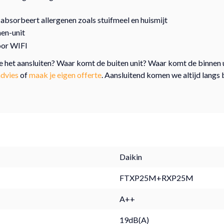
; absorbeert allergenen zoals stuifmeel en huismijt
nen-unit
oor WIFI
 we het aansluiten? Waar komt de buiten unit? Waar komt de binne
advies
of
maak je eigen offerte
. Aansluitend komen we altijd langs 
Daikin
FTXP25M+RXP25M
A++
19dB(A)