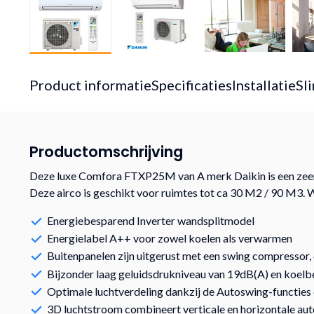
Product informatie
Specificaties
Installatie
Sl
Productomschrijving
Deze luxe Comfora FTXP25M van A merk Daikin is een zeer e
Deze airco is geschikt voor ruimtes tot ca 30 M2 / 90 M3
Energiebesparend Inverter wandsplitmodel
Energielabel A++ voor zowel koelen als verwarmen
Buitenpanelen zijn uitgerust met een swing compressor,
Bijzonder laag geluidsdrukniveau van 19dB(A) en koelb
Optimale luchtverdeling dankzij de Autoswing-functies 
3D luchtstroom combineert verticale en horizontale auto-