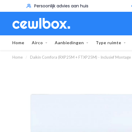
vies aan huis
5 Jaar Garantie
Home
Airco
Aanbiedingen
Type ruimte
Home
/
Daikin Comfora (RXP25M + FTXP25M) - Inclusief Montage