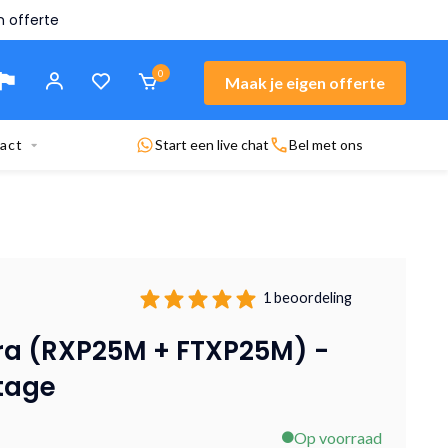
Bezoek onze showroo
0
Maak je eigen offerte
act
Start een live chat
Bel met ons
1 beoordeling
ra (RXP25M + FTXP25M) -
tage
Op voorraad