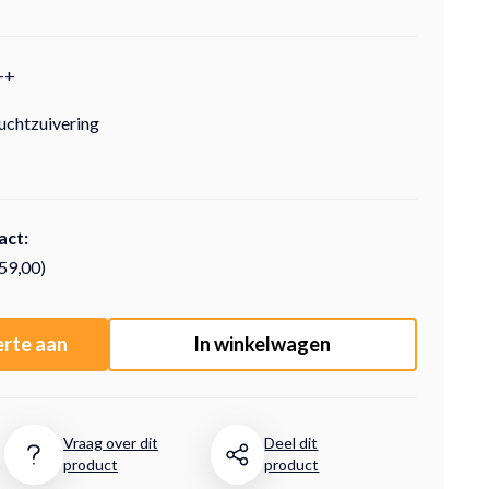
++
luchtzuivering
act:
159,00)
erte aan
In winkelwagen
Vraag over dit
Deel dit
product
product