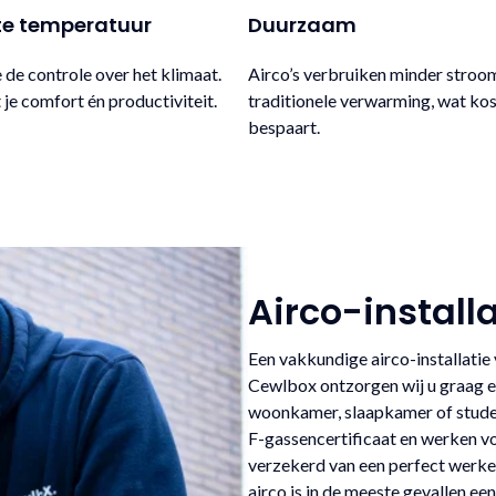
iste temperatuur
Duurzaam
e de controle over het klimaat.
Airco’s verbruiken minder stroo
je comfort én productiviteit.
traditionele verwarming, wat ko
bespaart.
Airco-install
Een vakkundige airco-installatie
Cewlbox ontzorgen wij u graag e
woonkamer, slaapkamer of stude
F-gassencertificaat en werken vol
verzekerd van een perfect werken
airco is in de meeste gevallen 