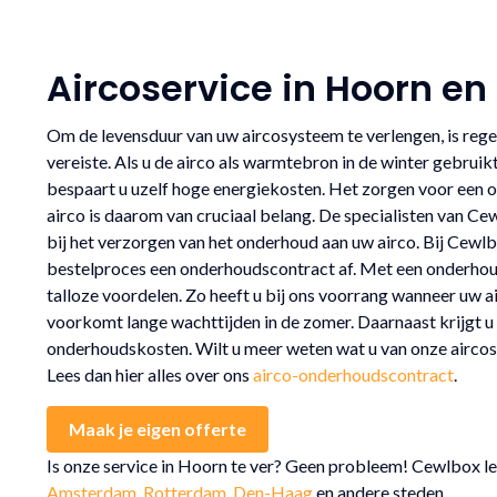
Aircoservice in Hoorn e
Om de levensduur van uw aircosysteem te verlengen, is reg
vereiste. Als u de airco als warmtebron in de winter gebruikt,
bespaart u uzelf hoge energiekosten. Het zorgen voor een 
airco is daarom van cruciaal belang. De specialisten van Cew
bij het verzorgen van het onderhoud aan uw airco. Bij Cewlbo
bestelproces een onderhoudscontract af. Met een onderhoud
talloze voordelen. Zo heeft u bij ons voorrang wanneer uw ai
voorkomt lange wachttijden in de zomer. Daarnaast krijgt u 
onderhoudskosten. Wilt u meer weten wat u van onze airco
Lees dan hier alles over ons
airco-onderhoudscontract
.
Maak je eigen offerte
Is onze service in Hoorn te ver? Geen probleem! Cewlbox l
Amsterdam
,
Rotterdam
,
Den-Haag
en andere steden.