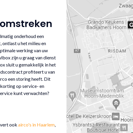
n omstreken
elmatig onderhoud een
 ontlast u het milieu en
optimale werking van uw
lbox zijn u graag van dienst
x sluit u gemakkelijk in het
scontract profiteert u van
rco een storing heeft. Dit
korting op service- en
service kunt verwachten?
evert ook
airco's in Haarlem
,