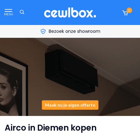
0
MENU
Bezoek onze showroom
Maak nu je eigen offerte
Airco in Diemen kopen