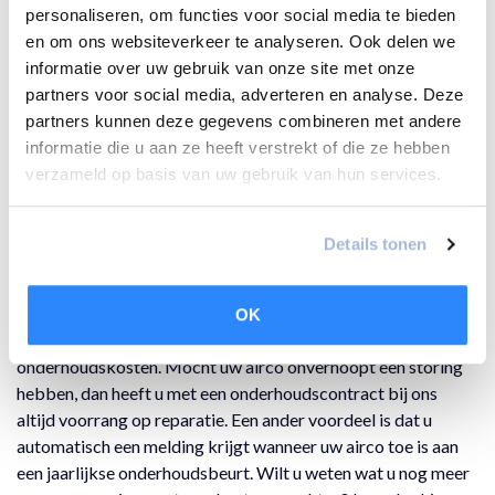
personaliseren, om functies voor social media te bieden
en om ons websiteverkeer te analyseren. Ook delen we
informatie over uw gebruik van onze site met onze
partners voor social media, adverteren en analyse. Deze
partners kunnen deze gegevens combineren met andere
informatie die u aan ze heeft verstrekt of die ze hebben
Aircoservice in Diemen en
verzameld op basis van uw gebruik van hun services.
omgeving
Details tonen
Om de levensduur van uw airco te verlengen is vakkundig
onderhoud een vereiste. Bij Cewlbox sluit u snel en eenvoudig
een onderhoudscontract af. Met een onderhoudscontract van
OK
Cewlbox profiteert u van korting op uw service- en
onderhoudskosten. Mocht uw airco onverhoopt een storing
hebben, dan heeft u met een onderhoudscontract bij ons
altijd voorrang op reparatie. Een ander voordeel is dat u
automatisch een melding krijgt wanneer uw airco toe is aan
een jaarlijkse onderhoudsbeurt. Wilt u weten wat u nog meer