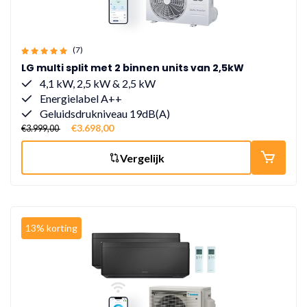
(7)
LG multi split met 2 binnen units van 2,5kW
4,1 kW, 2,5 kW & 2,5 kW
Energielabel A++
Geluidsdrukniveau 19dB(A)
€3.698,00
€3.999,00
Vergelijk
13% korting