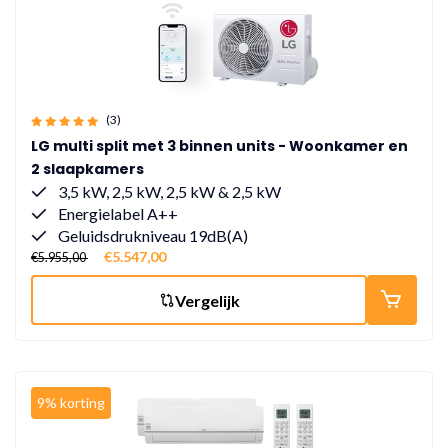
(3)
LG multi split met 3 binnen units - Woonkamer en
2 slaapkamers
3,5 kW, 2,5 kW, 2,5 kW & 2,5 kW
Energielabel A++
Geluidsdrukniveau 19dB(A)
€5.547,00
€5.955,00
Vergelijk
9% korting