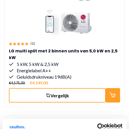
(1)
LG multi split met 2 binnen units van 5,0 kW en 2,5
kW
5 kW, 5 kW & 2,5 kW
Energielabel A++
Geluidsdrukniveau 19dB(A)
€4.149,00
€4.575,00
Vergelijk
12% korting