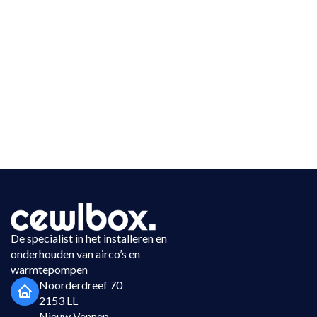
De specialist in het installeren en
onderhouden van airco’s en
warmtepompen
Noorderdreef 70
2153 LL
Nieuw Vennep