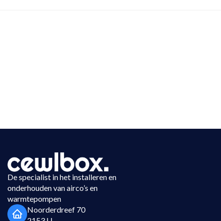
De specialist in het installeren en
onderhouden van airco’s en
warmtepompen
Noorderdreef 70
2153 LL