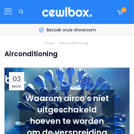
0
MENU
Persoonlijk advies aan huis
Home
/
Airconditioning
Airconditioning
03
NOV
Waarom airco’s niet
uitgeschakeld
hoeven te worden
om de verspreiding