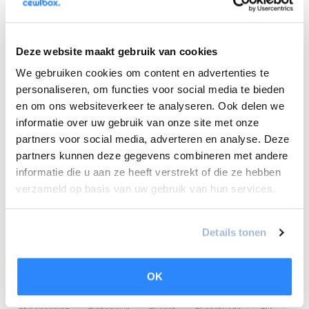
Is een airco ongezond voor je?
Deze website maakt gebruik van cookies
17-04-2025
Hoe onderhoud je een airco het hele jaar door?
We gebruiken cookies om content en advertenties te
personaliseren, om functies voor social media te bieden
en om ons websiteverkeer te analyseren. Ook delen we
11-04-2025
Airco in de lente: wat te doen als de
informatie over uw gebruik van onze site met onze
temperaturen stijgen?
partners voor social media, adverteren en analyse. Deze
partners kunnen deze gegevens combineren met andere
informatie die u aan ze heeft verstrekt of die ze hebben
Tags
verzameld op basis van uw gebruik van hun services.
#aardgas
airco
airconditioning
#amsterdam
Details tonen
Cewlbox
#Daikin
Duurzaam
Duurzaam wonen
OK
#duurzameinstallatie
Energie-efficiëntie
Energiezuinig