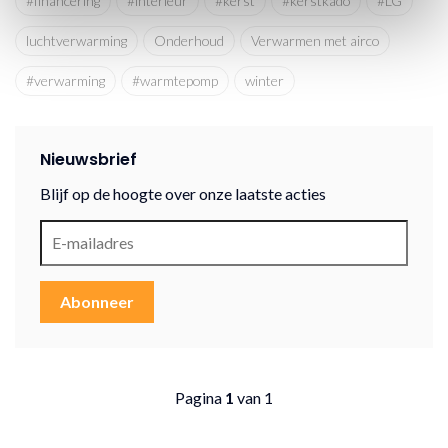
#financering
#interieur
#kerst
#kerstkado
#LG
luchtverwarming
Onderhoud
Verwarmen met airco
#verwarming
#warmtepomp
winter
Nieuwsbrief
Blijf op de hoogte over onze laatste acties
Abonneer
Pagina
1
van 1